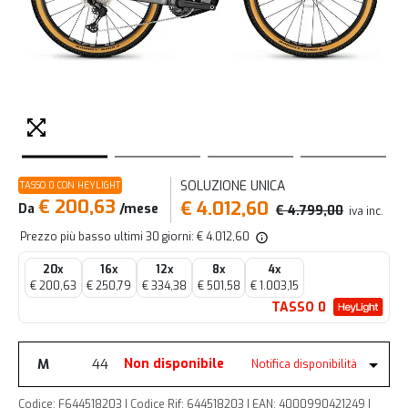
SOLUZIONE UNICA
TASSO 0 CON HEYLIGHT
€ 200,63
€ 4.012,60
Da
/mese
€ 4.799,00
iva inc.
Prezzo più basso ultimi 30 giorni: € 4.012,60
20x
16x
12x
8x
4x
€ 200,63
€ 250,79
€ 334,38
€ 501,58
€ 1.003,15
TASSO 0
M
44
Non disponibile
Notifica disponibilità
Codice: F644518203 | Codice Rif: 644518203 | EAN: 4000990421249 |