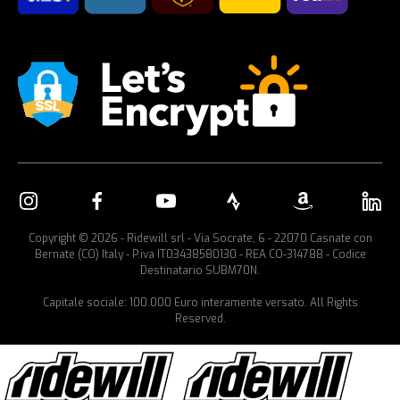
Copyright © 2026 - Ridewill srl - Via Socrate, 6 - 22070 Casnate con
Bernate (CO) Italy - P.iva IT03438580130 - REA CO-314788 - Codice
Destinatario SUBM70N.
Capitale sociale: 100.000 Euro interamente versato. All Rights
Reserved.