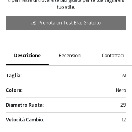
ti permette di trovare la bici giusta per la tua taglia e il
tuo stile.
Prenota un Test Bike Gratuito
Descrizione
Recensioni
Contattaci
Taglia:
M
Colore:
Nero
Diametro Ruota:
29
Velocità Cambio:
12