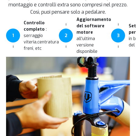
montaggio e controlli extra sono compresi nel prezzo.
Così, puoi pensare solo a pedalare.
Aggiornamento
Controllo
del software
Set
completo
:
motore
per
1
serraggio
2
3
all'ultima
in 
viteria,centratura
versione
del
freni, etc
disponibile