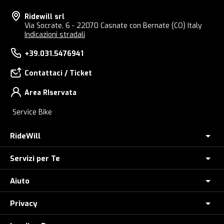
Ridewill srl
Via Socrate, 6 - 22070 Casnate con Bernate (CO) Italy
Indicazioni stradali
+39.031.5476941
Contattaci / Ticket
Area RIservata
Service Bike
RideWill
Servizi per Te
Chi Siamo
Dove siamo
Aiuto
Assicurazione furto E-Bike
E-Bike Store Como
Controlla il tuo Ordine
Privacy
Come Ordinare
Ridewill Factory Club
Paga a rate con HeyLight
Metodi di Pagamento