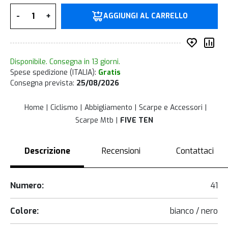
Quantità
-
+
AGGIUNGI AL CARRELLO
Inserisc
Co
Disponibile. Consegna in 13 giorni.
Spese spedizione (ITALIA):
Gratis
Consegna prevista:
25/08/2026
Home
Ciclismo
Abbigliamento
Scarpe e Accessori
Scarpe Mtb
FIVE TEN
Descrizione
Recensioni
Contattaci
Numero:
41
Colore:
bianco / nero