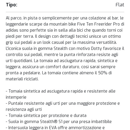
Tipo:
Flat
Al parco, in pista o semplicemente per una colazione al bar, le
leggendarie scarpe da mountain bike Five Ten Freerider Pro di
adidas sono perfette sia in sella alla bici che quando torni coi
piedi per terra. Il design con dettagli tecnici unisce un ottimo
grip sui pedali a un look casual per la massima versatilità.
L'iconica suola in gomma Stealth con motivo Dotty favorisce il
controllo sui pedali, mentre la punta rinforzata resiste agli
urti quotidiani. La tomaia ad asciugatura rapida, sintetica e
leggera, assicura un comfort duraturo, così sarai sempre
pronta a pedalare. La tomaia contiene almeno il 50% di
materiali riciclati.
- Tomaia sintetica ad asciugatura rapida e resistente alle
intemperie
- Puntale resistente agli urti per una maggiore protezione e
resistenza agli urti
- Tomaia sintetica per protezione e durata
- Suola in gomma Stealth® S1 per una presa imbattibile
- Intersuola leggera in EVA offre ammortizzazione e