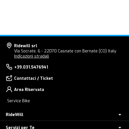
Ridewill srl
Via Socrate, 6 - 22070 Casnate con Bernate (CO) Italy
Indicazioni stradali
+39.031.5476941
Contattaci / Ticket
Area RIservata
Service Bike
RideWill
Servizi per Te
Chi Siamo