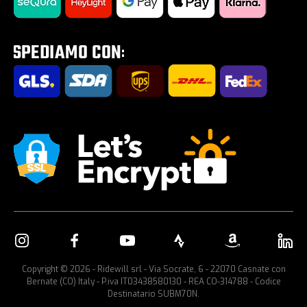
Saldi estivi 2026
Tour E-Bike Desartica x Ridewill
Portabici per auto
Copyright © 2026 - Ridewill srl - Via Socrate, 6 - 22070 Casnate con
Bernate (CO) Italy - P.iva IT03438580130 - REA CO-314788 - Codice
Destinatario SUBM70N.