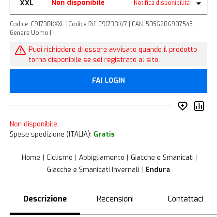
XXL
Non disponibile
Notifica disponibilità
Codice: E9173BKXXL | Codice Rif: E9173BK/7 | EAN: 5056286907545 |
Genere Uomo |
Puoi richiedere di essere avvisato quando il prodotto
torna disponibile se sei registrato al sito.
FAI LOGIN
Inserisc
Co
Non disponibile.
Spese spedizione (ITALIA):
Gratis
Home
Ciclismo
Abbigliamento
Giacche e Smanicati
Giacche e Smanicati Invernali
Endura
Descrizione
Recensioni
Contattaci