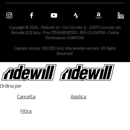
Copyright © 2026 - Ridewill srl - Via Socrate, 6 - 22070 Casnate con
Bernate (CO) Italy - P.iva IT03438580130 - REA CO-314788 - Codice
Destinatario SUBM70N.
Capitale sociale: 100.000 Euro interamente versato. All Rights
Reserved.
Ordina per
Cancella
Applica
Filtra