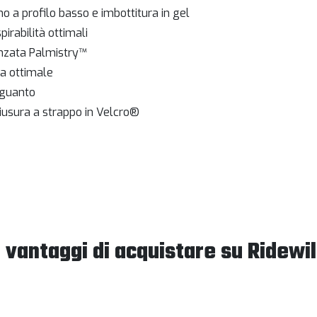
 a profilo basso e imbottitura in gel
pirabilità ottimali
anzata Palmistry™
za ottimale
l guanto
iusura a strappo in Velcro®
I vantaggi di acquistare su Ridewil