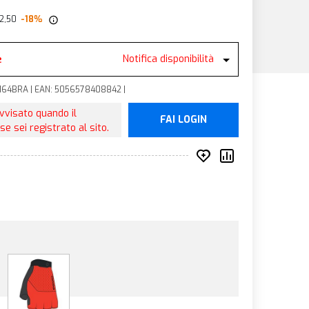
 22,50
-18%
e
Notifica disponibilità
E1164BRA | EAN: 5056578408842 |
avvisato quando il
FAI LOGIN
se sei registrato al sito.
Inserisci nei prefer
Compara prod