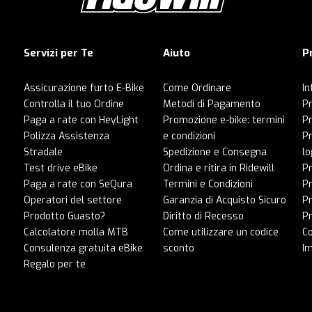
Servizi per Te
Aiuto
P
Assicurazione furto E-Bike
Come Ordinare
In
Controlla il tuo Ordine
Metodi di Pagamento
Pr
Paga a rate con HeyLight
Promozione e-bike: termini
P
Polizza Assistenza
e condizioni
Pr
Stradale
Spedizione e Consegna
lo
Test drive eBike
Ordina e ritira in Ridewill
Pr
Paga a rate con SeQura
Termini e Condizioni
P
Operatori del settore
Garanzia di Acquisto Sicuro
Pr
Prodotto Guasto?
Diritto di Recesso
Pr
Calcolatore molla MTB
Come utilizzare un codice
C
Consulenza gratuita eBike
sconto
I
Regalo per te