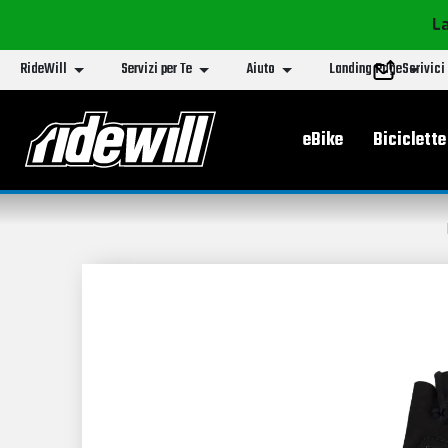
La
RideWill
Servizi per Te
Aiuto
Landing Page
Scrivici
Menu principa
eBike
Biciclette