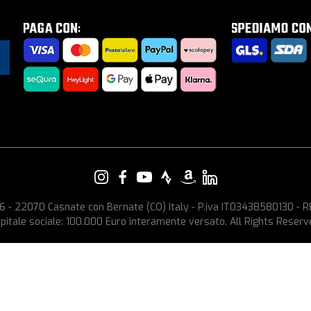
e, 6 - 22070 Casnate con Bernate (CO) Italy - P.iva IT03438580130 -
pitale sociale: 100.000 Euro interamente versato. All Rights Reserv