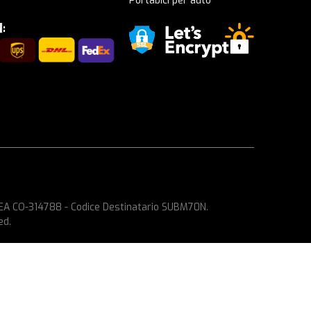
Portabici per auto
 REA CO-314788 - Codice Destinatario SUBM70N.
ed.