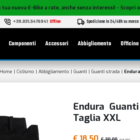
 tua nuova E-Bike a rate, anche senza interessi!
- Scopri 
+39.031.5476941
Offline
Spedizione in 24/48h su merce
le
Componenti
Accessori
Abbigliamento
Officina
Home
Ciclismo
Abbigliamento
Guanti
Guanti strada
Endur
Endura Guanti 
Taglia XXL
€ 18,50
€ 30,00
iva inc.