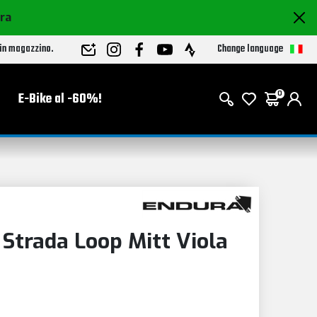
ora
Change language
 in magazzino.
E-Bike al -60%!
0
a
Strada Loop Mitt Viola