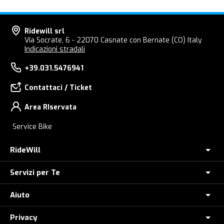
Ridewill srl
Via Socrate, 6 - 22070 Casnate con Bernate (CO) Italy
Indicazioni stradali
+39.031.5476941
Contattaci / Ticket
Area RIservata
Service Bike
RideWill
Servizi per Te
Chi Siamo
Dove siamo
Aiuto
Assicurazione furto E-Bike
E-Bike Store Como
Controlla il tuo Ordine
Privacy
Come Ordinare