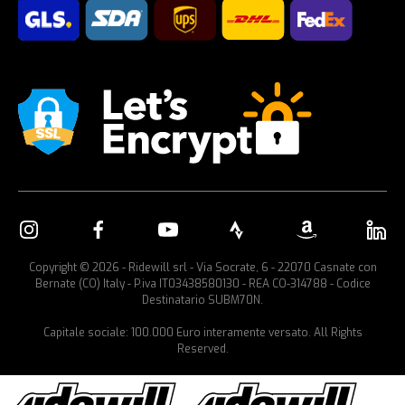
Copyright © 2026 - Ridewill srl - Via Socrate, 6 - 22070 Casnate con
Bernate (CO) Italy - P.iva IT03438580130 - REA CO-314788 - Codice
Destinatario SUBM70N.
Capitale sociale: 100.000 Euro interamente versato. All Rights
Reserved.