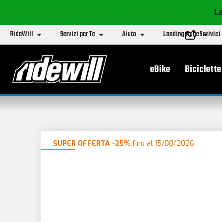
La
RideWill
Servizi per Te
Aiuto
Landing Page
Scrivici
Menu principa
eBike
Biciclette
SUPER OFFERTA -25%
fino al 15/08/2026