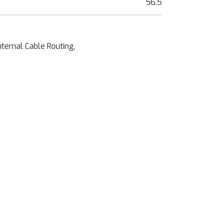
56.5
nternal Cable Routing,