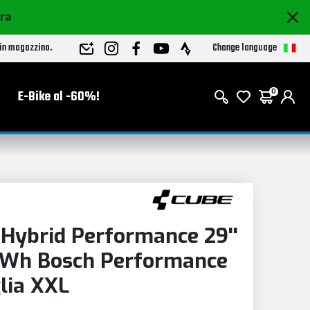
ora
Change language
 in magazzino.
E-Bike al -60%!
0
Hybrid Performance 29''
Wh Bosch Performance
lia XXL