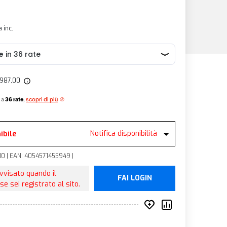
a inc.
1.987,00
 a
36 rate
,
scopri di più
ibile
Notifica disponibilità
110 | EAN: 4054571455949 |
avvisato quando il
FAI LOGIN
se sei registrato al sito.
Inserisci nei prefer
Compara prod