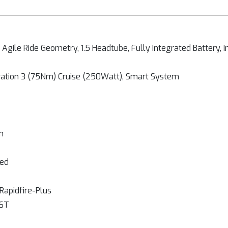
, Agile Ride Geometry, 1.5 Headtube, Fully Integrated Battery, I
ration 3 (75Nm) Cruise (250Watt), Smart System
m
eed
apidfire-Plus
46T