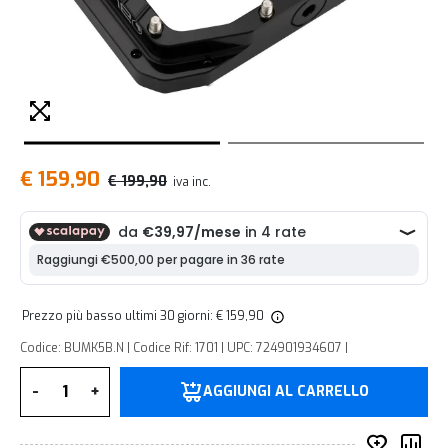
€ 159,90
€ 199,90
iva inc.
Prezzo più basso ultimi 30 giorni: € 159,90
Codice: BUMK5B.N | Codice Rif: 1701 | UPC: 724901934607 |
Quantità
-
+
AGGIUNGI AL CARRELLO
Inserisc
Co