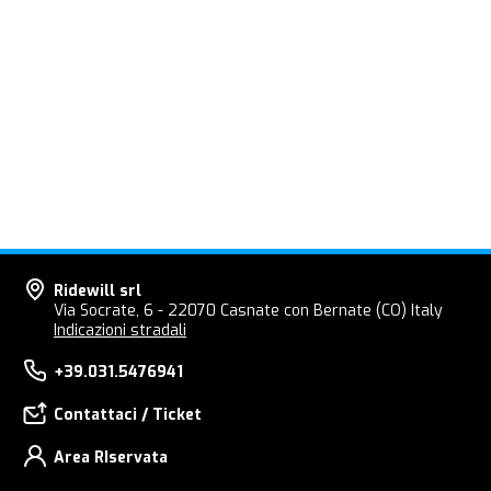
Ridewill srl
Via Socrate, 6 - 22070 Casnate con Bernate (CO) Italy
Indicazioni stradali
+39.031.5476941
Contattaci / Ticket
Area RIservata