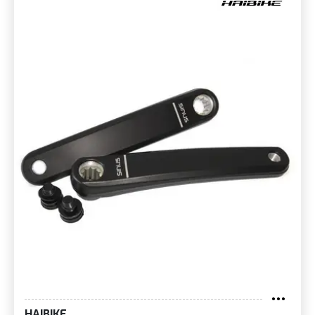
adatta all'uso off-road. Inizialmente, la gamma comprende
quattro modelli (Fully, Hardtail, Cross e Trekking). Da quel
momento la gamma elettrica si è ampliata, diventando il
fiore all'occhiello dell'azienda.
HAIBIKE