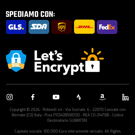
Tour E-Bike Desartica x Ridewill
Portabici per auto
Copyright © 2026 - Ridewill srl - Via Socrate, 6 - 22070 Casnate con
Bernate (CO) Italy - P.iva IT03438580130 - REA CO-314788 - Codice
Destinatario SUBM70N.
Capitale sociale: 100.000 Euro interamente versato. All Rights