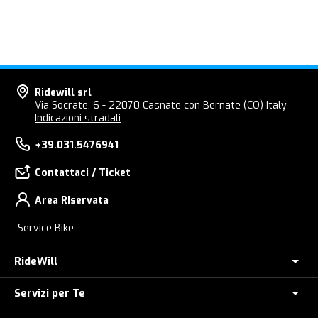
Ridewill srl
Via Socrate, 6 - 22070 Casnate con Bernate (CO) Italy
Indicazioni stradali
+39.031.5476941
Contattaci / Ticket
Area RIservata
Service Bike
RideWill
Servizi per Te
Chi Siamo