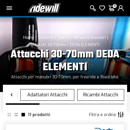
0
Home
Ciclismo
Sterzo
Attacchi Manubri
Attacchi 30-70mm
DEDA ELEMENTI
Attacchi 30-70mm DEDA
ELEMENTI
Attacchi per manubri 30-70mm, per freeride e fixed bike.
11
prodotti
Filtra e ordina