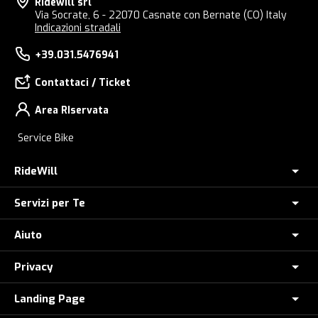
Ridewill srl
Via Socrate, 6 - 22070 Casnate con Bernate (CO) Italy
Indicazioni stradali
+39.031.5476941
Contattaci / Ticket
Area RIservata
Service Bike
RideWill
Servizi per Te
Chi Siamo
Dove siamo
Aiuto
Assicurazione furto E-Bike
E-Bike Store Como
Controlla il tuo Ordine
Privacy
Come Ordinare
Ridewill Factory Club
Paga a rate con HeyLight
Metodi di Pagamento
Landing Page
Informative privacy
I Nostri Marchi
Polizza Assistenza Stradale