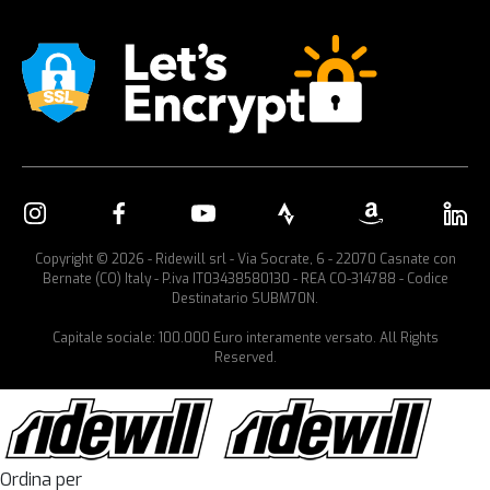
Copyright © 2026 - Ridewill srl - Via Socrate, 6 - 22070 Casnate con
Bernate (CO) Italy - P.iva IT03438580130 - REA CO-314788 - Codice
Destinatario SUBM70N.
Capitale sociale: 100.000 Euro interamente versato. All Rights
Reserved.
Ordina per