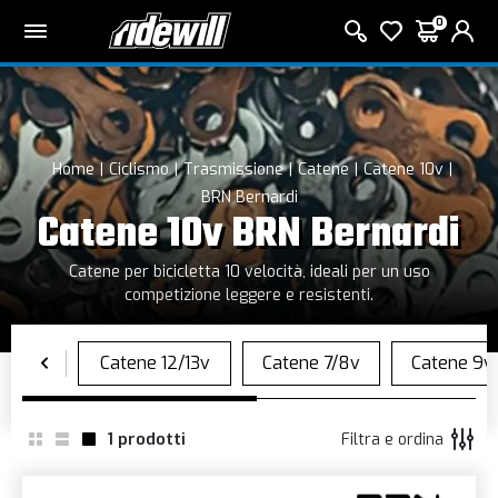
0
Home
Ciclismo
Trasmissione
Catene
Catene 10v
BRN Bernardi
Catene 10v BRN Bernardi
Catene per bicicletta 10 velocità, ideali per un uso
competizione leggere e resistenti.
1
prodotti
Filtra e ordina