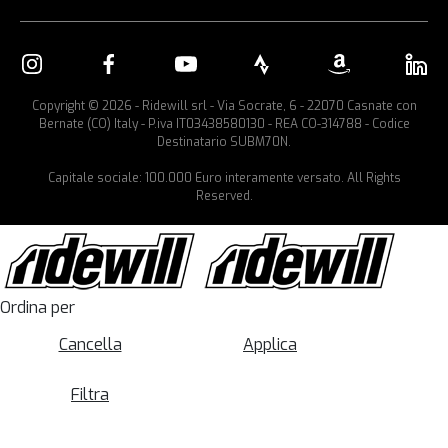
Copyright © 2026 - Ridewill srl - Via Socrate, 6 - 22070 Casnate con
Bernate (CO) Italy - P.iva IT03438580130 - REA CO-314788 - Codice
Destinatario SUBM70N.
Capitale sociale: 100.000 Euro interamente versato. All Rights
Reserved.
Ordina per
Cancella
Applica
Filtra