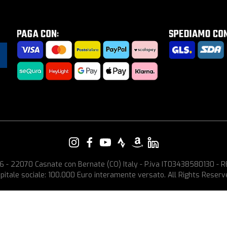
e, 6 - 22070 Casnate con Bernate (CO) Italy - P.iva IT03438580130 -
pitale sociale: 100.000 Euro interamente versato. All Rights Reserv