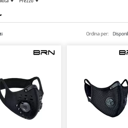
ilità
Prezzo
ISPONIBILE + ORDINABILE
EUR4
EUR16
UNICA
Ordina per:
Disponib
ti
Dispon
Più v
Prezz
Prezz
Nom
Novit