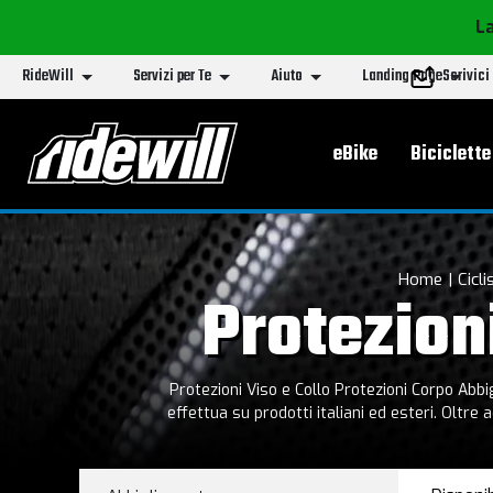
La
RideWill
Servizi per Te
Aiuto
Landing Page
Scrivici
Menu principa
eBike
Biciclette
Home
Cicl
Protezion
Protezioni Viso e Collo Protezioni Corpo Abbigliamento BRN Bernardi Bici e Biciclett
effettua su prodotti italiani ed esteri. Oltre