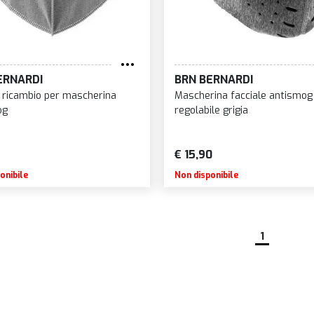
ERNARDI
BRN BERNARDI
di ricambio per mascherina
Mascherina facciale antismog
og
regolabile grigia
€ 15,90
onibile
Non disponibile
1