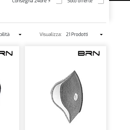
Consegna 24ore
⚡
Solo offerte
ORDINABILE
ilità
Visualizza:
21 Prodotti
ibilità
21 Prodotti
enduto ↓
42 Prodotti
o ↑
o ↓
e
à