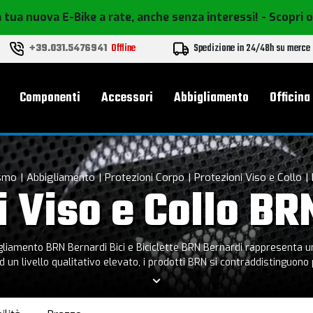
 tua nuova E-Bike a rate, anche senza interessi!
- Scopri 
+39.031.5476941
Offline
Spedizione in 24/48h su merce
le
Componenti
Accessori
Abbigliamento
Officina
ismo
Abbigliamento
Protezioni Corpo
Protezioni Viso e Collo
i Viso e Collo BR
e BRN Bernardi rappresenta una scelta di distinzione che l’azienda Bernardi
 ad un livello qualitativo elevato, i prodotti BRN si contraddistinguon
soddisfa i desideri della clientela più esigente.