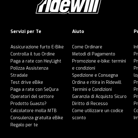
Servizi per Te
Aiuto
P
Assicurazione furto E-Bike
Come Ordinare
In
Controlla il tuo Ordine
Metodi di Pagamento
Pr
Paga a rate con HeyLight
Promozione e-bike: termini
P
Polizza Assistenza
e condizioni
Pr
Stradale
Spedizione e Consegna
lo
Test drive eBike
Ordina e ritira in Ridewill
Pr
Paga a rate con SeQura
Termini e Condizioni
P
Operatori del settore
Garanzia di Acquisto Sicuro
Pr
Prodotto Guasto?
Diritto di Recesso
Pr
Calcolatore molla MTB
Come utilizzare un codice
C
Consulenza gratuita eBike
sconto
I
Regalo per te