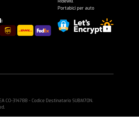
Ridewill
Portabici per auto
 REA CO-314788 - Codice Destinatario SUBM70N.
ed.