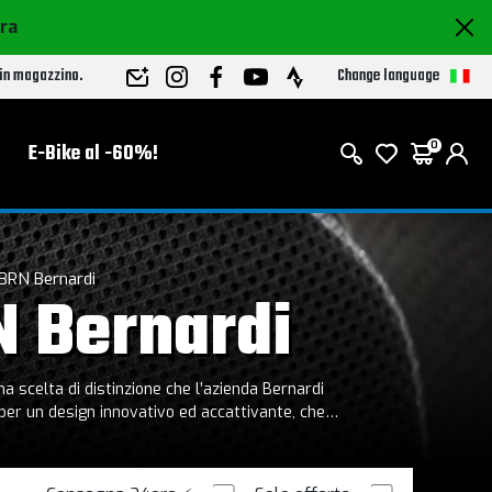
ora
Change language
 in magazzino.
E-Bike al -60%!
0
BRN Bernardi
N Bernardi
o per un design innovativo ed accattivante, che