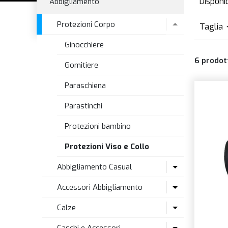
Disponib
Abbigliamento
D
Protezioni Corpo
Taglia
Ginocchiere
6
prodot
Gomitiere
Paraschiena
Parastinchi
Protezioni bambino
Protezioni Viso e Collo
Abbigliamento Casual
Accessori Abbigliamento
T-Shirt e Camicie
Calze
Alta visibilità