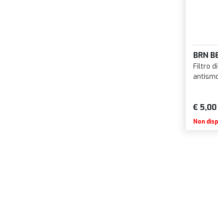
BRN B
Filtro 
antism
€ 5,00
Non disp