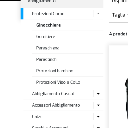
Disponib
Abbigliamento
D
Protezioni Corpo
Taglia
Ginocchiere
S
4
prodot
Gomitiere
Paraschiena
Parastinchi
Protezioni bambino
Protezioni Viso e Collo
Abbigliamento Casual
Accessori Abbigliamento
T-Shirt e Camicie
Calze
Alta visibilità