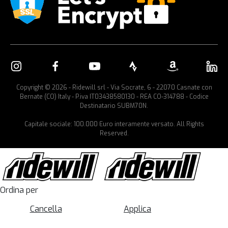
Copyright © 2026 - Ridewill srl - Via Socrate, 6 - 22070 Casnate con
Bernate (CO) Italy - P.iva IT03438580130 - REA CO-314788 - Codice
Destinatario SUBM70N.
Capitale sociale: 100.000 Euro interamente versato. All Rights
Reserved.
Ordina per
Cancella
Applica