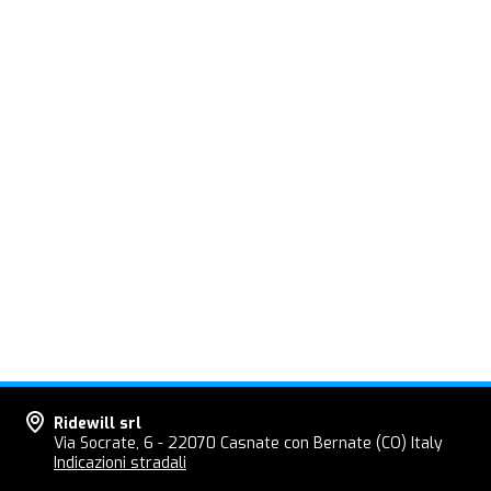
Ridewill srl
Via Socrate, 6 - 22070 Casnate con Bernate (CO) Italy
Indicazioni stradali