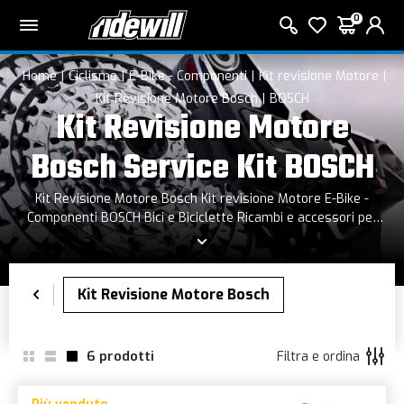
0
Home
Ciclismo
E-Bike - Componenti
Kit revisione Motore
Kit Revisione Motore Bosch
BOSCH
Kit Revisione Motore
Bosch Service Kit BOSCH
Kit Revisione Motore Bosch Kit revisione Motore E-Bike -
Componenti BOSCH Bici e Biciclette Ricambi e accessori per
Bosch ebike, batterie, display, ricambi motore tutto quello che
serve per la tua ebike con motore Bosch.
6
prodotti
Filtra e ordina