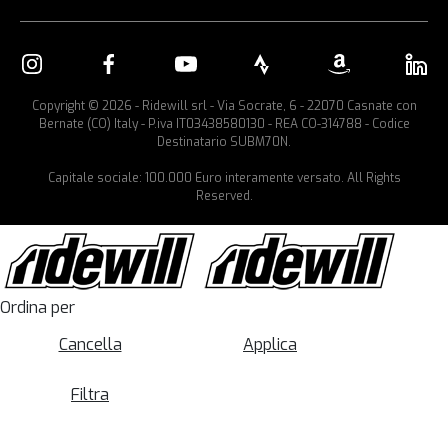
Copyright © 2026 - Ridewill srl - Via Socrate, 6 - 22070 Casnate con
Bernate (CO) Italy - P.iva IT03438580130 - REA CO-314788 - Codice
Destinatario SUBM70N.
Capitale sociale: 100.000 Euro interamente versato. All Rights
Reserved.
Ordina per
Cancella
Applica
Filtra