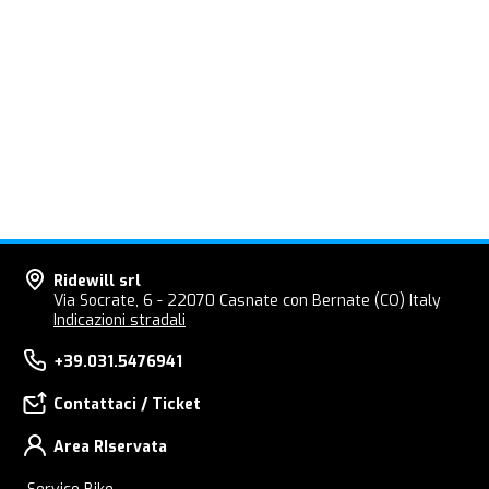
Ridewill srl
Via Socrate, 6 - 22070 Casnate con Bernate (CO) Italy
Indicazioni stradali
+39.031.5476941
Contattaci / Ticket
Area RIservata