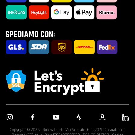
Impostazione Cookies
Road Zone | Tutto per la strada
Saldi estivi 2026
Tour E-Bike Desartica x Ridewill
Portabici per auto
Copyright © 2026 - Ridewill srl - Via Socrate, 6 - 22070 Casnate con