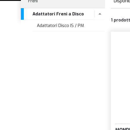
Disponib
Freni
D
Adattatori Freni a Disco
1
prodott
Adattatori Disco IS / PM
MOND