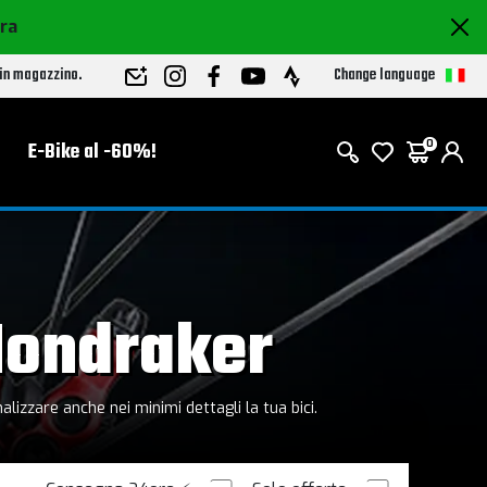
ora
Change language
 in magazzino.
E-Bike al -60%!
0
Mondraker
nalizzare anche nei minimi dettagli la tua bici.