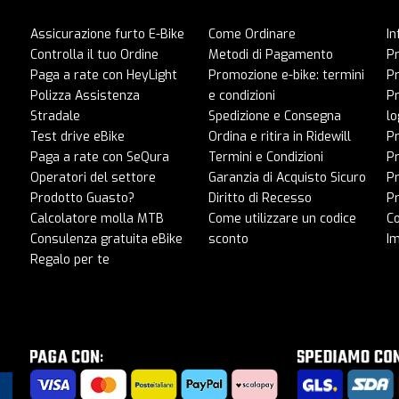
Assicurazione furto E-Bike
Come Ordinare
In
Controlla il tuo Ordine
Metodi di Pagamento
Pr
Paga a rate con HeyLight
Promozione e-bike: termini
P
Polizza Assistenza
e condizioni
Pr
Stradale
Spedizione e Consegna
lo
Test drive eBike
Ordina e ritira in Ridewill
Pr
Paga a rate con SeQura
Termini e Condizioni
P
Operatori del settore
Garanzia di Acquisto Sicuro
Pr
Prodotto Guasto?
Diritto di Recesso
Pr
Calcolatore molla MTB
Come utilizzare un codice
C
Consulenza gratuita eBike
sconto
I
Regalo per te