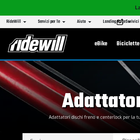
La
RideWill
Servizi per Te
Aiuto
Landing Page
Scrivici
Menu principa
eBike
Biciclette
Adattato
Adattatori dischi freno e centerlock per la tua