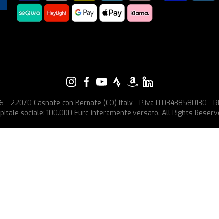
e, 6 - 22070 Casnate con Bernate (CO) Italy - P.iva IT03438580130 -
pitale sociale: 100.000 Euro interamente versato. All Rights Reserv