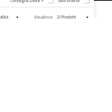
Consegna 24ore
⚡
Solo offerte
ORDINABILE
ilità
Visualizza:
21 Prodotti
ibilità
21 Prodotti
enduto ↓
42 Prodotti
o ↑
o ↓
e
à