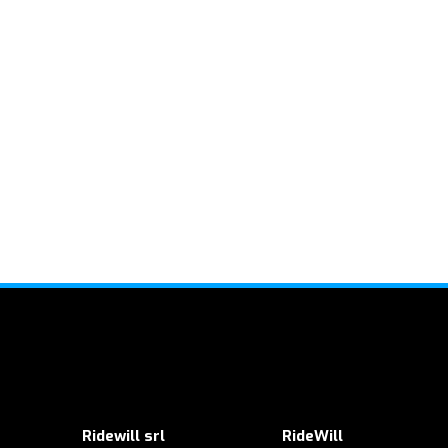
Ridewill srl
RideWill