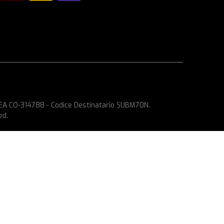
 REA CO-314788 - Codice Destinatario SUBM70N.
ed.