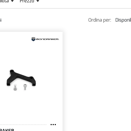
ilità
Prezzo
ISPONIBILE + ORDINABILE
EUR25
EUR27
Ordina per:
Disponib
i
Dispon
Più v
Prezz
Prezz
Nom
Novit
RAKER