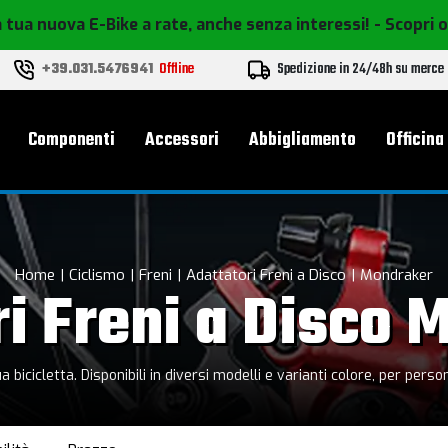
 tua nuova E-Bike a rate, anche senza interessi!
- Scopri 
+39.031.5476941
Offline
Spedizione in 24/48h su merce
le
Componenti
Accessori
Abbigliamento
Officina
Home
Ciclismo
Freni
Adattatori Freni a Disco
Mondraker
ri Freni a Disco 
 bicicletta. Disponibili in diversi modelli e varianti colore, per perso