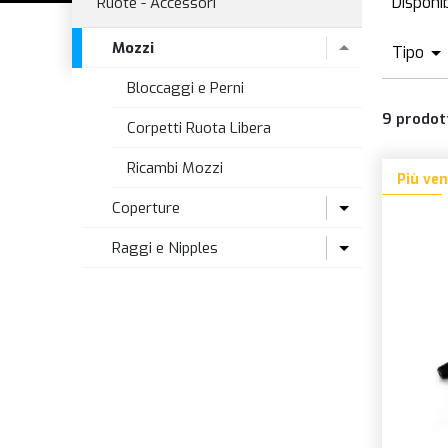
Disponib
Ruote - Accessori
D
Mozzi
Tipo
Bloccaggi e Perni
9
prodot
Corpetti Ruota Libera
Ricambi Mozzi
Più ve
Coperture
Raggi e Nipples
Coperture Fat Bike
Raggi Bici