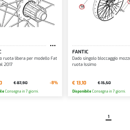
C
FANTIC
o ruota libera per modello Fat
Dado singolo bloccaggio mozz
al 2017
ruota Issimo
0
€ 13,10
-8%
€ 87,90
€ 15,50
ile
Consegna in 7 giorni.
Disponibile
Consegna in 7 giorni.
1