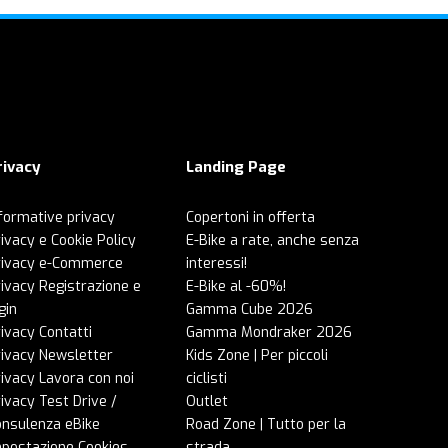
rivacy
Landing Page
formative privacy
Copertoni in offerta
ivacy e Cookie Policy
E-Bike a rate, anche senza
rivacy e-Commerce
interessi!
ivacy Registrazione e
E-Bike al -60%!
gin
Gamma Cube 2026
ivacy Contatti
Gamma Mondraker 2026
rivacy Newsletter
Kids Zone | Per piccoli
ivacy Lavora con noi
ciclisti
ivacy Test Drive /
Outlet
onsulenza eBike
Road Zone | Tutto per la
mpostazione Cookies
strada