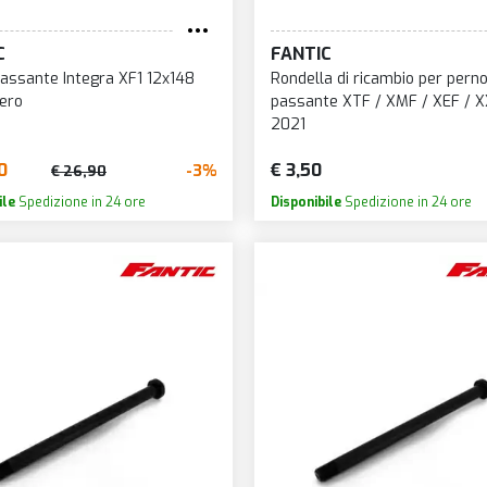
C
FANTIC
assante Integra XF1 12x148
Rondella di ricambio per pern
ero
passante XTF / XMF / XEF / X
2021
0
€ 3,50
-3%
€ 26,90
ile
Spedizione in 24 ore
Disponibile
Spedizione in 24 ore