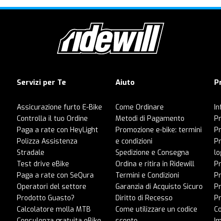
Servizi per Te
Aiuto
P
Assicurazione furto E-Bike
Come Ordinare
In
Controlla il tuo Ordine
Metodi di Pagamento
Pr
Paga a rate con HeyLight
Promozione e-bike: termini
P
Polizza Assistenza
e condizioni
Pr
Stradale
Spedizione e Consegna
lo
Test drive eBike
Ordina e ritira in Ridewill
Pr
Paga a rate con SeQura
Termini e Condizioni
P
Operatori del settore
Garanzia di Acquisto Sicuro
Pr
Prodotto Guasto?
Diritto di Recesso
Pr
Calcolatore molla MTB
Come utilizzare un codice
C
Consulenza gratuita eBike
sconto
I