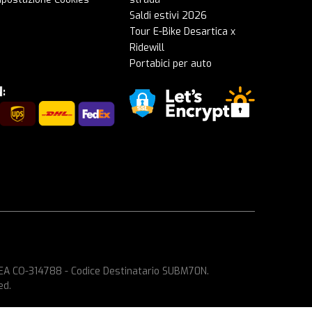
Saldi estivi 2026
Tour E-Bike Desartica x
Ridewill
Portabici per auto
 REA CO-314788 - Codice Destinatario SUBM70N.
ed.