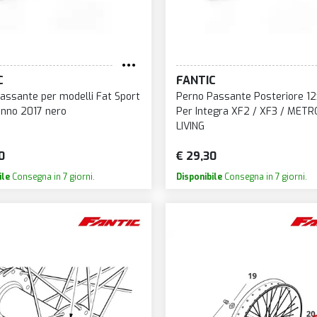
C
FANTIC
assante per modelli Fat Sport
Perno Passante Posteriore 1
anno 2017 nero
Per Integra XF2 / XF3 / METR
LIVING
0
€ 29,30
ile
Consegna in 7 giorni.
Disponibile
Consegna in 7 giorni.