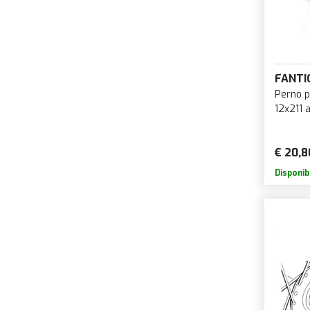
FANTI
Perno p
12x211 
€ 20,8
Disponib