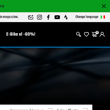
ora
Change language
 in magazzino.
E-Bike al -60%!
0