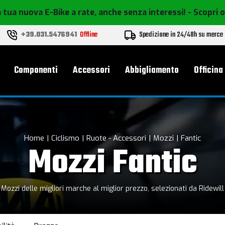
 tua nuova E-Bike a rate, anche senza interessi!
- Scopri 
+39.031.5476941
Offline
Spedizione in 24/48h su merce
le
Componenti
Accessori
Abbigliamento
Officina
Home
Ciclismo
Ruote - Accessori
Mozzi
Fantic
Mozzi Fantic
Mozzi delle migliori marche al miglior prezzo, selezionati da Ridewill