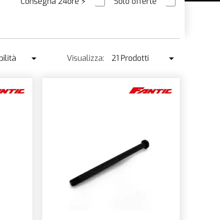
Consegna 24ore
⚡
Solo offerte
ORDINABILE
N/A
ilità
Visualizza:
21 Prodotti
ibilità
21 Prodotti
enduto ↓
42 Prodotti
o ↑
o ↓
e
à