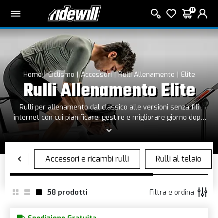
0
Home
Ciclismo
Accessori
Rulli Allenamento
Elite
Rulli Allenamento Elite
Rulli per allenamento dal classico alle versioni senza fili
internet con cui pianificare, gestire e migliorare giorno dopo
giorno la propria forma fisica.
58
prodotti
Filtra e ordina