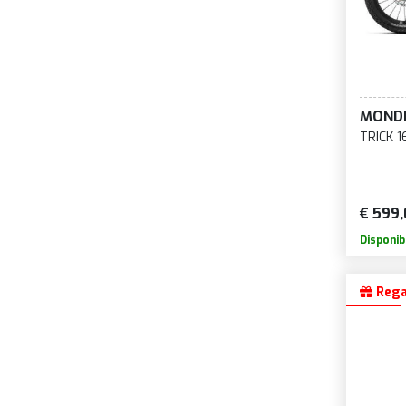
MOND
TRICK 16
€ 599,
Disponib
Rega