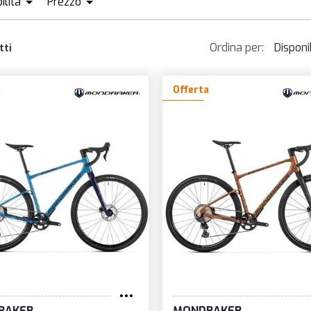
ilità
Prezzo
ISPONIBILE + ORDINABILE
EUR598
EUR13 000
Ordina per:
Disponib
tti
Dispon
a
Offerta
Più v
Prezz
Prezz
Nom
Novit
RAKER
MONDRAKER