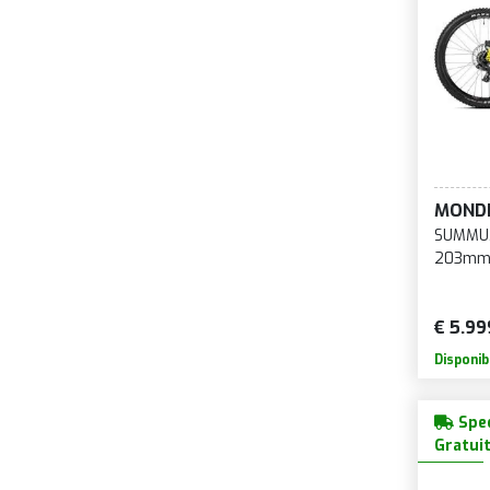
MOND
SUMMUM 
203mm G
€ 5.99
Disponib
Sped
Gratui