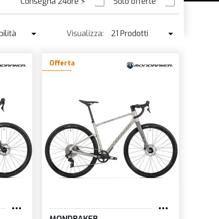
Consegna 24ore
⚡
Solo offerte
ORDINABILE
ilità
Visualizza:
21 Prodotti
ibilità
21 Prodotti
Offerta
enduto ↓
42 Prodotti
o ↑
o ↓
e
à
MONDRAKER