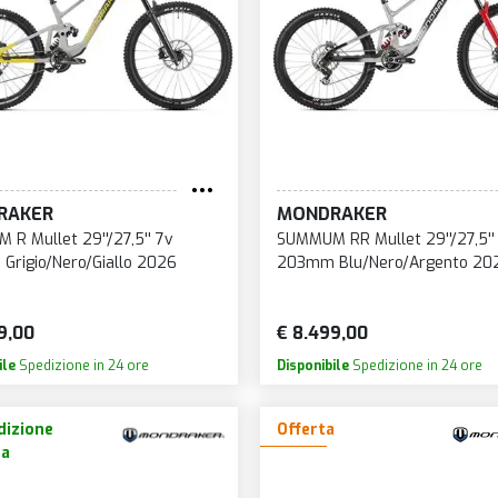
RAKER
MONDRAKER
R Mullet 29''/27,5'' 7v
SUMMUM RR Mullet 29''/27,5''
rigio/Nero/Giallo 2026
203mm Blu/Nero/Argento 20
9,00
€ 8.499,00
ile
Spedizione in 24 ore
Disponibile
Spedizione in 24 ore
izione
Offerta
ta