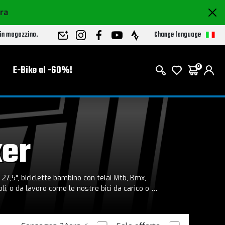
ora
Change language
 in magazzino.
E-Bike al -60%!
0
ker
 27,5", biciclette bambino con telai Mtb, Bmx,
i, o da lavoro come le nostre bici da carico o a
 elettriche.