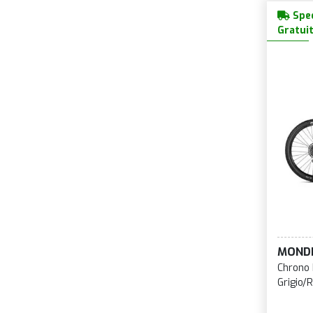
Sped
Gratui
MOND
Chrono 
Grigio/