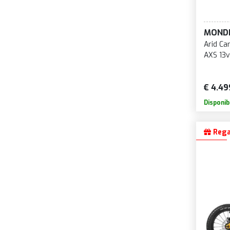
MOND
Arid Ca
AXS 13v
€ 4.49
Disponib
Rega