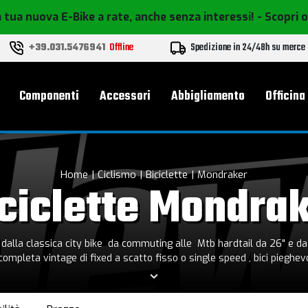
 tua nuova E-Bike a rate, anche senza interessi!
- Scopri 
+39.031.5476941
Offline
Spedizione in 24/48h su merce
le
Componenti
Accessori
Abbigliamento
Officina
Home
Ciclismo
Biciclette
Mondraker
ciclette Mondra
, dalla classica city bike da commuting alle Mtb hardtail da 26" e da
mpleta vintage di fixed a scatto fisso o single speed , bici pieghevol
tre ruote special. Inoltre visita la sezione tandem ed E-bike con le biciclette