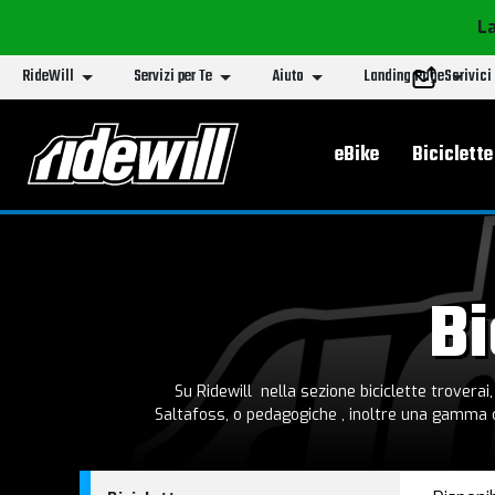
La
RideWill
Servizi per Te
Aiuto
Landing Page
Scrivici
Menu principa
eBike
Biciclette
Bi
Su Ridewill nella sezione biciclette troverai
Saltafoss, o pedagogiche , inoltre una gamma co