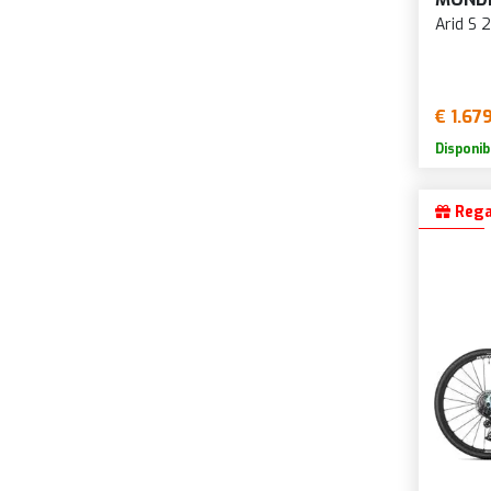
Arid S 
€ 1.67
Disponib
Rega