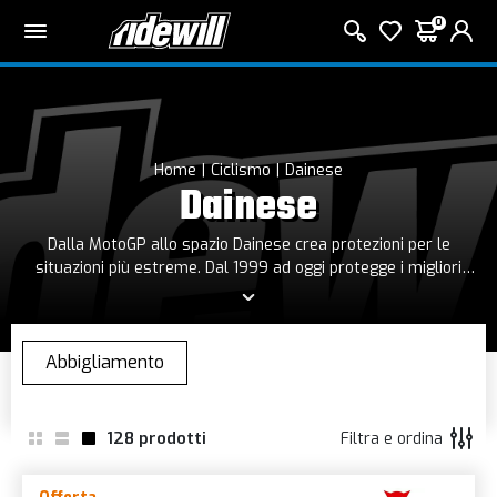
0
Home
Ciclismo
Dainese
Dainese
Dalla MotoGP allo spazio Dainese crea protezioni per le
situazioni più estreme. Dal 1999 ad oggi protegge i migliori
atleti MTB, tra cui il pluripremiato Shaun Palmer. Noi di
Ridewill offriamo un assortimento dei prodotti più recenti.
Che sia per il Trial, Enduro o Downhill, scegli l’innovativo
equipaggiamento protettivo Dainese Bike: maglie, pantaloni,
ginocchiere e calze, antivento ed impermeabili che ti
lasceranno libero di dare la tua performance migliore in ogni
situazione.
128
prodotti
Filtra e ordina