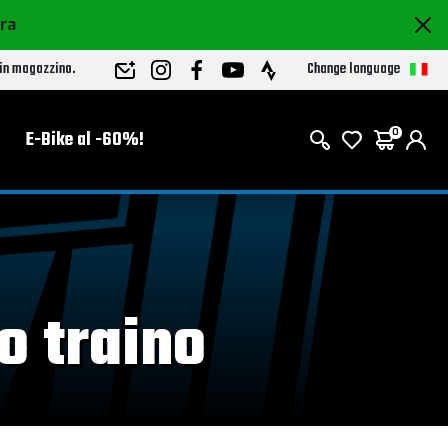
ora
Change language
 in magazzino.
E-Bike al -60%!
0
o traino