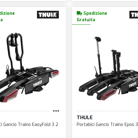
izione
Spedizione
ta
Gratuita
E
THULE
ci Gancio Traino EasyFold 3 2
Portabici Gancio Traino Epos 3