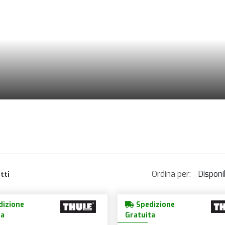
Ordina per:
Disponib
tti
Dispon
izione
Spedizione
Più v
ta
Gratuita