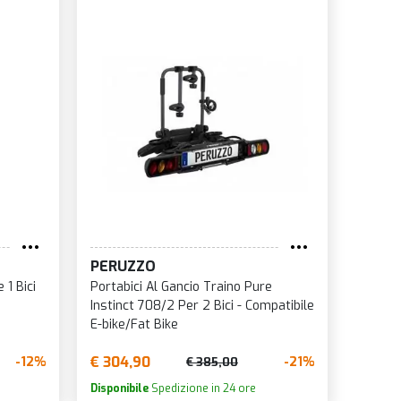
o ↑
o ↓
e
à
PERUZZO
 1 Bici
Portabici Al Gancio Traino Pure
Instinct 708/2 Per 2 Bici - Compatibile
E-bike/Fat Bike
€ 304,90
-12%
-21%
€ 385,00
Disponibile
Spedizione in 24 ore