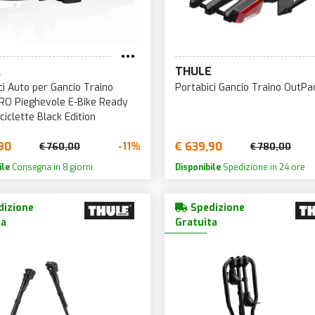
A
THULE
ci Auto per Gancio Traino
Portabici Gancio Traino OutPac
RO Pieghevole E-Bike Ready
ciclette Black Edition
90
€ 639,90
-11%
€ 760,00
€ 780,00
ile
Consegna in 8 giorni.
Disponibile
Spedizione in 24 ore
izione
Spedizione
ta
Gratuita