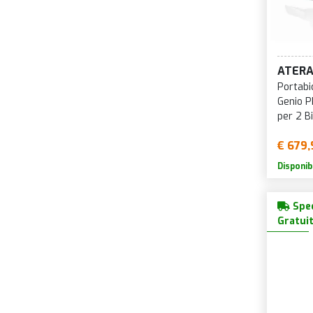
ATER
Portabi
Genio P
per 2 Bi
€ 679,
Disponib
Sped
Gratui