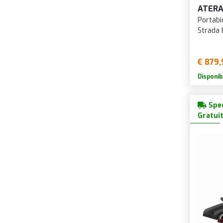
ATER
Portabi
Strada 
€ 879,
Disponib
Sped
Gratui