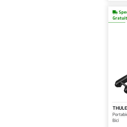
Sped
Gratui
THUL
Portabi
Bici