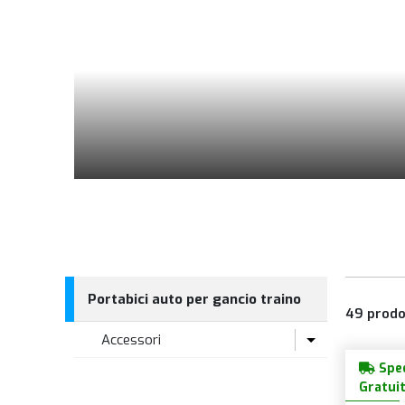
Portabici auto per gancio traino
49
prodo
Accessori
Sped
Portabici Auto e Accessori
Gratui