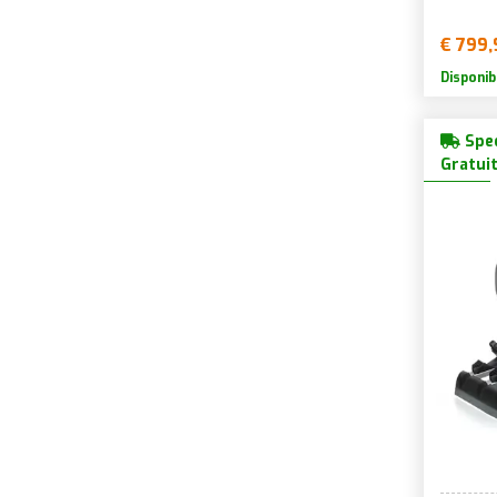
€ 799,
Disponib
Sped
Gratui