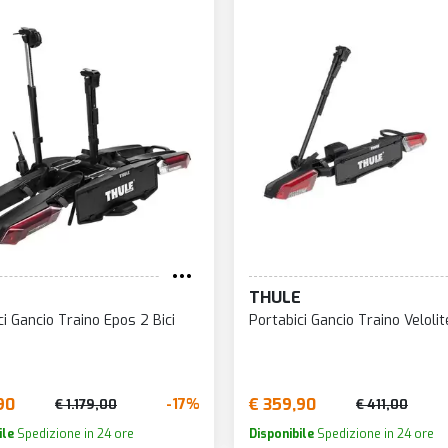
Prezz
Prezz
Nom
Novit
E
THULE
ci Gancio Traino Epos 2 Bici
Portabici Gancio Traino Velolite
90
€ 359,90
-17%
€ 1.179,00
€ 411,00
ile
Spedizione in 24 ore
Disponibile
Spedizione in 24 ore