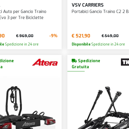
A
VSV CARRIERS
ci Auto per Gancio Traino
Portabici Gancio Traino C2 2 Bi
Evo 3 per Tre Biciclette
90
€ 521,90
-9%
€ 969,00
€ 549,00
ile
Spedizione in 24 ore
Disponibile
Spedizione in 24 ore
izione
Spedizione
ta
Gratuita