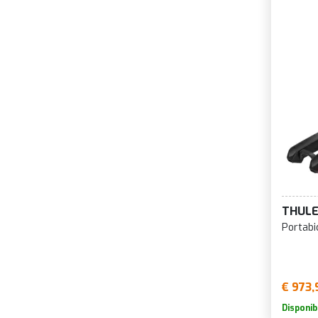
THUL
Portabi
€ 973,
Disponib