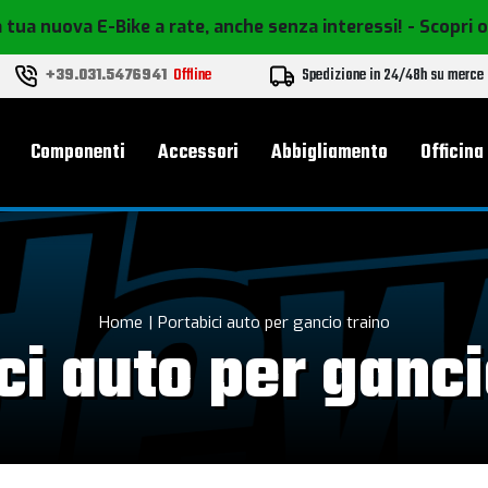
 tua nuova E-Bike a rate, anche senza interessi!
- Scopri 
+39.031.5476941
Offline
Spedizione in 24/48h su merce
le
Componenti
Accessori
Abbigliamento
Officina
Home
Portabici auto per gancio traino
ci auto per ganci