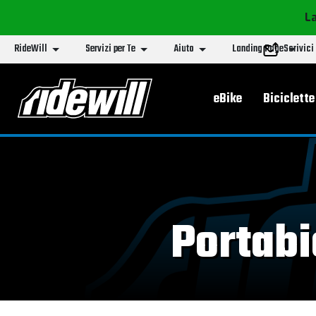
La
RideWill
Servizi per Te
Aiuto
Landing Page
Scrivici
Menu principa
eBike
Biciclette
Portabi