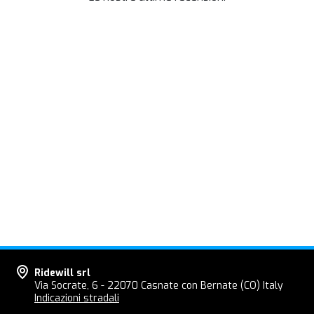
Ridewill srl
Via Socrate, 6 - 22070 Casnate con Bernate (CO) Italy
Indicazioni stradali