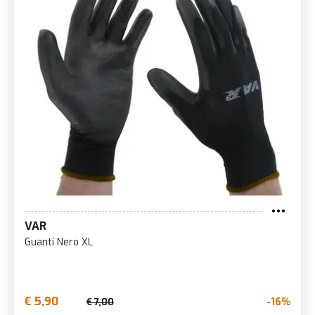
VAR
Guanti Nero XL
€ 5,90
-16%
€ 7,00