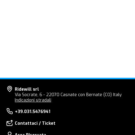
Ridewill srl
Via Socrate, 6 - 22070 Casnate con Bernate (CO) Italy
Indicazioni stradali
+39.031.5476941
Contattaci / Ticket