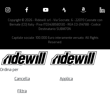
Copyright © 2026 - Ridewill srl - Via Socrate, 6 - 22070 Casnate con
Bernate (CO) Italy - P.iva IT03438580130 - REA CO-314788 - Codice
Destinatario SUBM70N.
Capitale sociale: 100.000 Euro interamente versato. All Rights
Reserved.
Ordina per
Cancella
Applica
Filtra