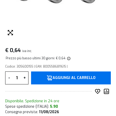
€ 0,64
iva inc.
Prezzo più basso ultimi 30 giorni: € 0,64
Codice: 305600155 | EAN: 8005586811615 |
Quantità
-
+
AGGIUNGI AL CARRELLO
Inserisc
Co
Disponibile. Spedizione in 24 ore
Spese spedizione (ITALIA):
5.90
Consegna prevista:
11/08/2026