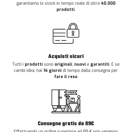
garantiamo lo stock in tempo reale di oltre
40.000
prodotti
.
Acquisti sicuri
Tutti i
prodotti
sono
originali
,
nuovi
e
garantiti
. E se
cambi idea, hai
14 giorni
di tempo dalla consegna per
fare il reso
Consegna gratis da 89€
Effettuando un ordine superiore ad 89 € non vengono