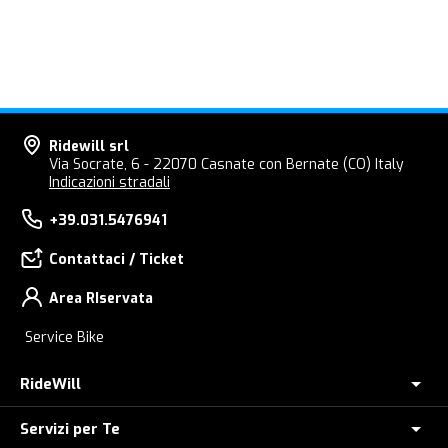
Ridewill srl
Via Socrate, 6 - 22070 Casnate con Bernate (CO) Italy
Indicazioni stradali
+39.031.5476941
Contattaci / Ticket
Area RIservata
Service Bike
RideWill
Servizi per Te
Chi Siamo