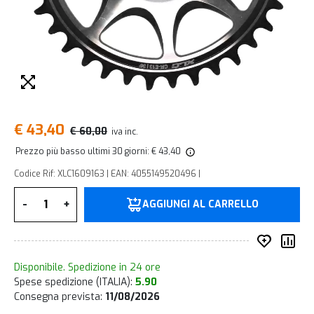
€ 43,40
€ 60,00
iva inc.
Prezzo più basso ultimi 30 giorni: € 43,40
Codice Rif: XLC1609163 | EAN: 4055149520496 |
Quantità
-
+
AGGIUNGI AL CARRELLO
Inserisc
Co
Disponibile. Spedizione in 24 ore
Spese spedizione (ITALIA):
5.90
Consegna prevista:
11/08/2026