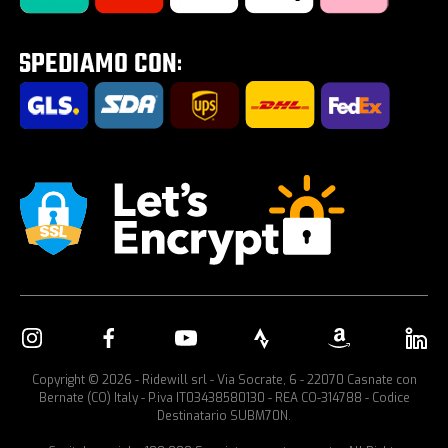
Tour E-Bike Desartica x Ridewill
Portabici per auto
Copyright © 2026 - Ridewill srl - Via Socrate, 6 - 22070 Casnate con
Bernate (CO) Italy - P.iva IT03438580130 - REA CO-314788 - Codice
Destinatario SUBM70N.