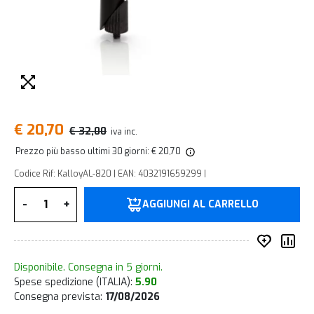
€ 20,70
€ 32,00
iva inc.
Prezzo più basso ultimi 30 giorni: € 20,70
Codice Rif: KalloyAL-820 | EAN: 4032191659299 |
Quantità
-
+
AGGIUNGI AL CARRELLO
Inserisc
Co
Disponibile. Consegna in 5 giorni.
Spese spedizione (ITALIA):
5.90
Consegna prevista:
17/08/2026