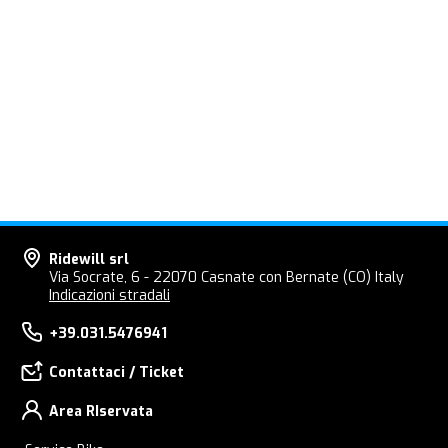
Ridewill srl
Via Socrate, 6 - 22070 Casnate con Bernate (CO) Italy
Indicazioni stradali
+39.031.5476941
Contattaci / Ticket
Area RIservata