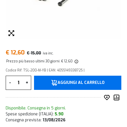
€ 12,60
€ 15,00
iva inc.
Prezzo più basso ultimi 30 giorni: € 12,60
Codice Rif: TSL-200-M-YB | EAN: 4055149338725 |
Quantità
-
+
AGGIUNGI AL CARRELLO
Inserisc
Co
Disponibile. Consegna in 5 giorni.
Spese spedizione (ITALIA):
5.90
Consegna prevista:
13/08/2026