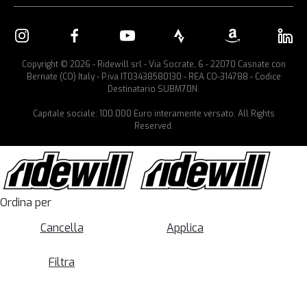
Copyright © 2026 - Ridewill srl - Via Socrate, 6 - 22070 Casnate con
Bernate (CO) Italy - P.iva IT03438580130 - REA CO-314788 - Codice
Destinatario SUBM70N.
Capitale sociale: 100.000 Euro interamente versato. All Rights
Reserved.
Ordina per
Cancella
Applica
Filtra