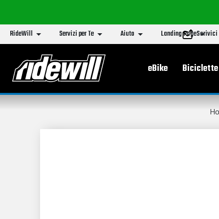
RideWill
Servizi per Te
Aiuto
Landing Page
Scrivici
Menu principa
eBike
Biciclette
H