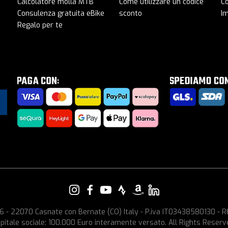
Calcolatore molla MTB
Come utilizzare un codice
C
Consulenza gratuita eBike
sconto
I
Regalo per te
e, 6 - 22070 Casnate con Bernate (CO) Italy - P.iva IT03438580130 -
pitale sociale: 100.000 Euro interamente versato. All Rights Reserv