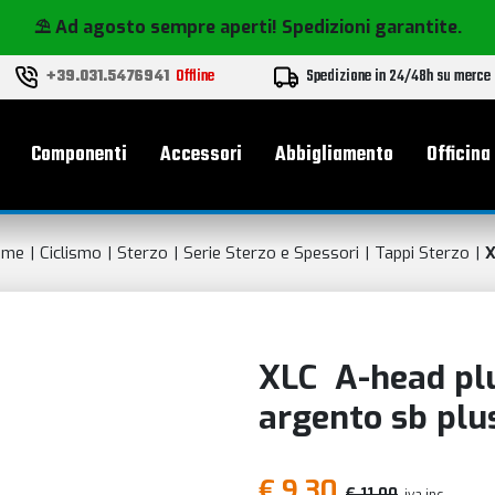
⛱️ Ad agosto sempre aperti! Spedizioni garantite.
+39.031.5476941
Offline
Spedizione in 24/48h su merce
le
Componenti
Accessori
Abbigliamento
Officina
ome
Ciclismo
Sterzo
Serie Sterzo e Spessori
Tappi Sterzo
X
XLC A-head plu
argento sb plu
€ 9,30
€ 11,00