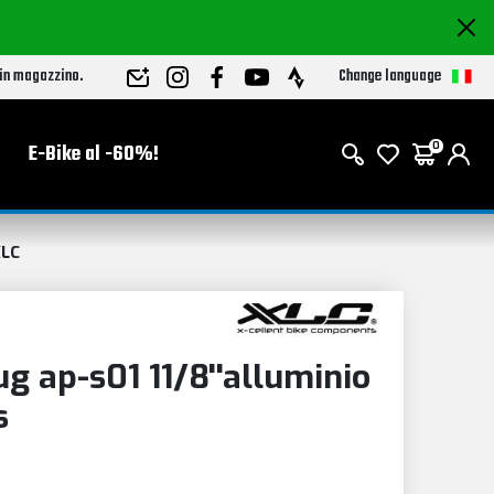
Change language
 in magazzino.
E-Bike al -60%!
0
LC
g ap-s01 11/8''alluminio
s