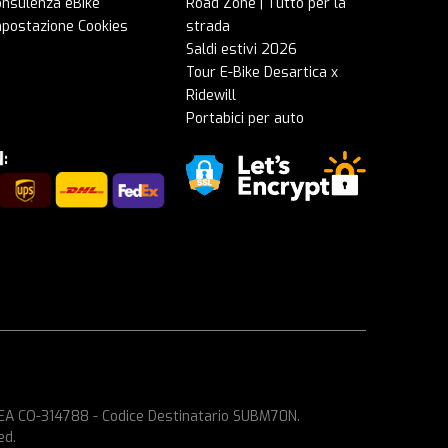
onsulenza eBike
Road Zone | Tutto per la
mpostazione Cookies
strada
Saldi estivi 2026
Tour E-Bike Desartica x
Ridewill
Portabici per auto
 REA CO-314788 - Codice Destinatario SUBM70N.
ed.