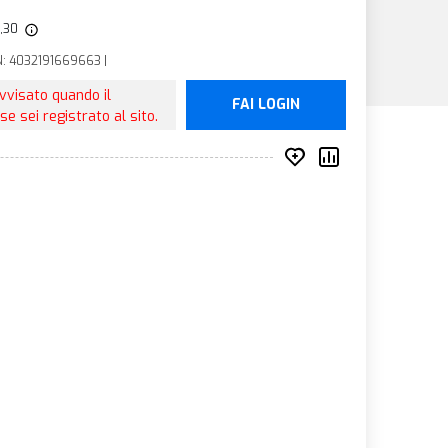
9,30
N: 4032191669663 |
avvisato quando il
FAI LOGIN
se sei registrato al sito.
Inserisci nei prefer
Compara prod