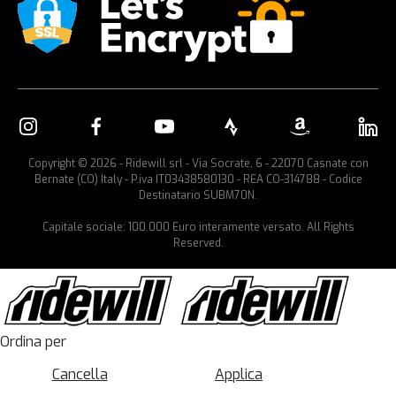
Copyright © 2026 - Ridewill srl - Via Socrate, 6 - 22070 Casnate con
Bernate (CO) Italy - P.iva IT03438580130 - REA CO-314788 - Codice
Destinatario SUBM70N.
Capitale sociale: 100.000 Euro interamente versato. All Rights
Reserved.
Ordina per
Cancella
Applica