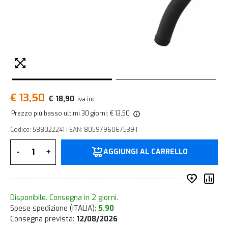
€ 13,50
€ 18,90
iva inc.
Prezzo più basso ultimi 30 giorni: € 13,50
Codice: 588022241 | EAN: 8059796067539 |
Quantità
-
+
AGGIUNGI AL CARRELLO
Inserisc
Co
Disponibile. Consegna in 2 giorni.
Spese spedizione (ITALIA):
5.90
Consegna prevista:
12/08/2026