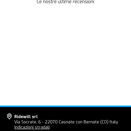
Le nostre ultime recensioni
Ridewill srl
Via Socrate, 6 - 22070 Casnate con Bernate (CO) Italy
Indicazioni stradali