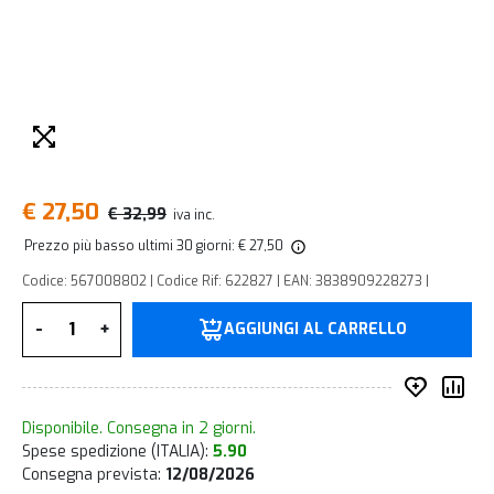
€ 27,50
€ 32,99
iva inc.
Prezzo più basso ultimi 30 giorni: € 27,50
Codice: 567008802 | Codice Rif: 622827 | EAN: 3838909228273 |
Quantità
-
+
AGGIUNGI AL CARRELLO
Inserisc
Co
Disponibile. Consegna in 2 giorni.
Spese spedizione (ITALIA):
5.90
Consegna prevista:
12/08/2026