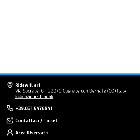
Ridewill srl
Via Socrate, 6 - 22070 Casnate con Bernate (CO) Italy
Indicazioni stradali
+39.031.5476941
Contattaci / Ticket
Area RIservata