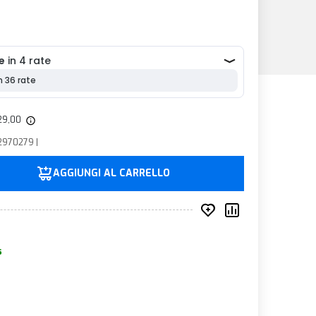
129,00
2970279 |
AGGIUNGI AL CARRELLO
Inserisci nei prefer
Compara prod
s