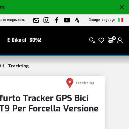
ora
Change language
ce in magazzino.
E-Bike al -60%!
0
tti
Trackting
furto Tracker GPS Bici
T9 Per Forcella Versione