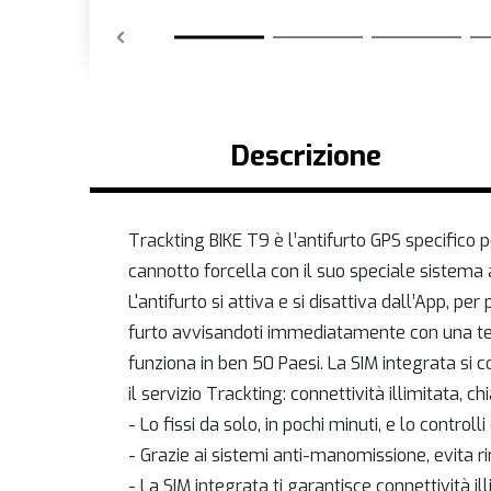
Descrizione
Trackting BIKE T9 è l’antifurto GPS specifico p
cannotto forcella con il suo speciale sistem
L'antifurto si attiva e si disattiva dall’App, p
furto avvisandoti immediatamente con una tel
funziona in ben 50 Paesi. La SIM integrata si 
il servizio Trackting: connettività illimitata, c
- Lo fissi da solo, in pochi minuti, e lo controlli
- Grazie ai sistemi anti-manomissione, evita r
- La SIM integrata ti garantisce connettività il