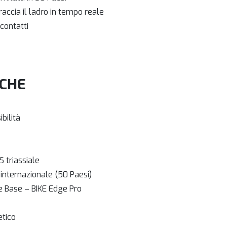
raccia il ladro in tempo reale
 contatti
ICHE
bilità
 triassiale
internazionale (50 Paesi)
ge Base – BIKE Edge Pro
etico