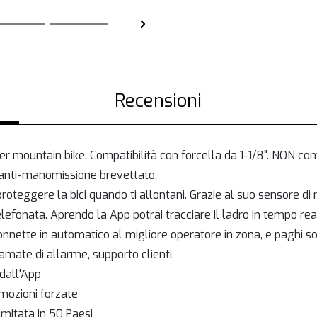
Recensioni
er mountain bike. Compatibilità con forcella da 1-1/8". NON comp
a anti-manomissione brevettato.
er proteggere la bici quando ti allontani. Grazie al suo sensore d
efonata. Aprendo la App potrai tracciare il ladro in tempo re
connette in automatico al migliore operatore in zona, e paghi 
hiamate di allarme, supporto clienti.
 dall'App
imozioni forzate
limitata in 50 Paesi