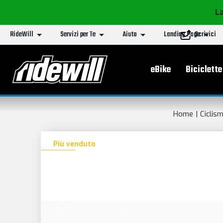
La
RideWill
Servizi per Te
Aiuto
Landing Page
Scrivici
Menu principa
eBike
Biciclette
Home
Ciclis
Più venduto