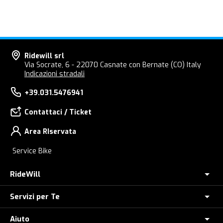
Ridewill srl
Via Socrate, 6 - 22070 Casnate con Bernate (CO) Italy
Indicazioni stradali
+39.031.5476941
Contattaci / Ticket
Area RIservata
Service Bike
RideWill
Servizi per Te
Chi Siamo
Dove siamo
Aiuto
Assicurazione furto E-Bike