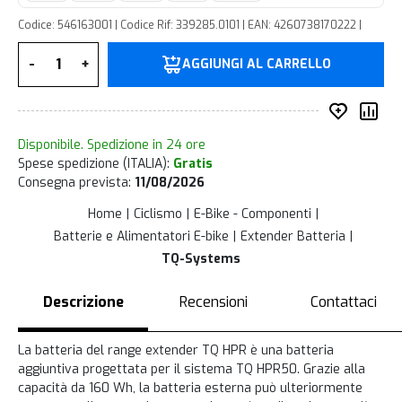
Codice: 546163001 | Codice Rif: 339285.0101 | EAN: 4260738170222 |
Quantità
-
+
AGGIUNGI AL CARRELLO
Inserisc
Co
Disponibile. Spedizione in 24 ore
Spese spedizione (ITALIA):
Gratis
Consegna prevista:
11/08/2026
Home
Ciclismo
E-Bike - Componenti
Batterie e Alimentatori E-bike
Extender Batteria
TQ-Systems
Descrizione
Recensioni
Contattaci
La batteria del range extender TQ HPR è una batteria
aggiuntiva progettata per il sistema TQ HPR50. Grazie alla
capacità da 160 Wh, la batteria esterna può ulteriormente