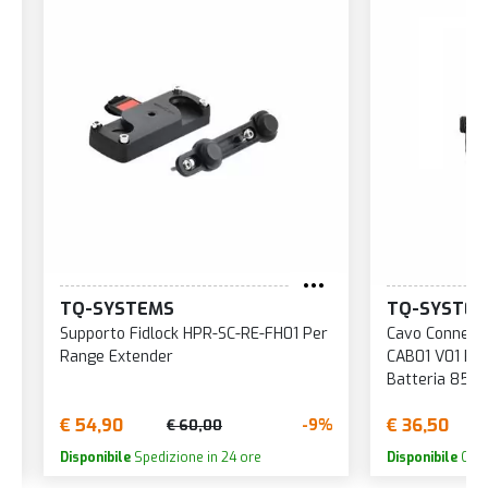
TQ-SYSTEMS
TQ-SYSTE
r
Cavo Connessione HPR-SC-RE01-
Cavo Conness
CAB01 V01 Per Range Extender
RE01-CAB03 
Batteria 85mm
Batteria 32
€ 36,50
€ 38,90
9%
-9%
€ 40,00
Disponibile
Consegna in 2 giorni.
Disponibile
Cons