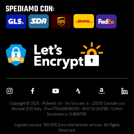
Portabici per auto
Copyright © 2026 - Ridewill srl - Via Socrate, 6 - 22070 Casnate con
Bernate (CO) Italy - P.iva IT03438580130 - REA CO-314788 - Codice
Destinatario SUBM70N.
Capitale sociale: 100.000 Euro interamente versato. All Rights
Reserved.