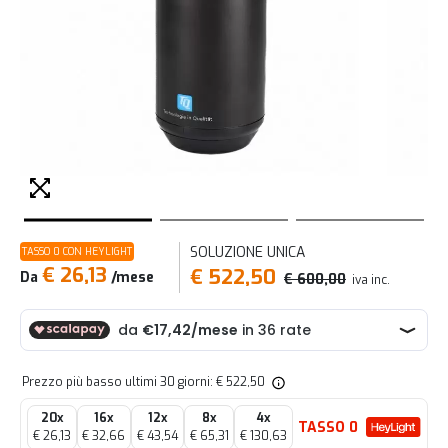
SOLUZIONE UNICA
TASSO 0 CON HEYLIGHT
€ 26,13
€ 522,50
Da
/mese
€ 600,00
iva inc.
Prezzo più basso ultimi 30 giorni: € 522,50
20x
16x
12x
8x
4x
TASSO 0
€ 26,13
€ 32,66
€ 43,54
€ 65,31
€ 130,63