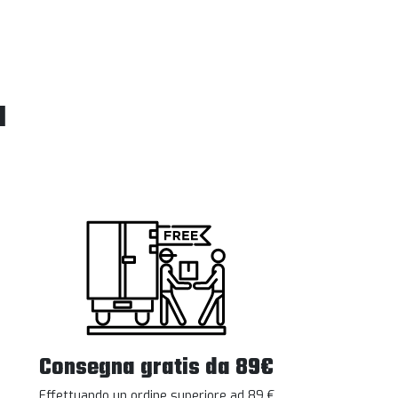
l
Consegna gratis da 89€
Effettuando un ordine superiore ad 89 €