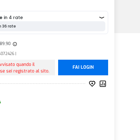
.
 289,90
6072426 |
avvisato quando il
FAI LOGIN
se sei registrato al sito.
Inserisci nei prefer
Compara prod
s