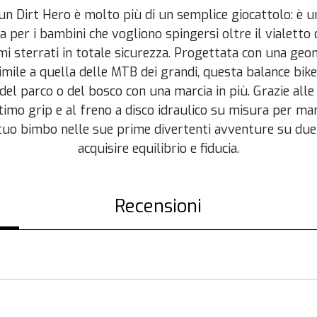
un Dirt Hero è molto più di un semplice giocattolo: è u
 per i bambini che vogliono spingersi oltre il vialetto di
mi sterrati in totale sicurezza. Progettata con una geo
imile a quella delle MTB dei grandi, questa balance bik
 del parco o del bosco con una marcia in più. Grazie all
imo grip e al freno a disco idraulico su misura per man
tuo bimbo nelle sue prime divertenti avventure su due 
acquisire equilibrio e fiducia.
Recensioni