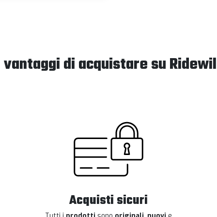
I vantaggi di acquistare su Ridewil
Acquisti sicuri
Tutti i
prodotti
sono
originali
,
nuovi
e