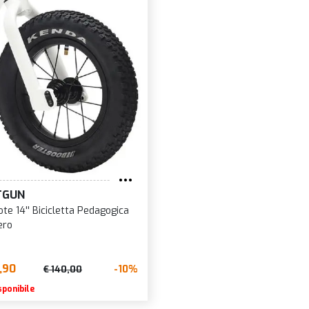
TGUN
ote 14'' Bicicletta Pedagogica
ero
,90
-10%
€ 140,00
sponibile