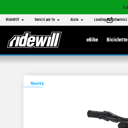
La
RideWill
Servizi per Te
Aiuto
Landing Page
Scrivici
Menu principa
eBike
Biciclette
Novità