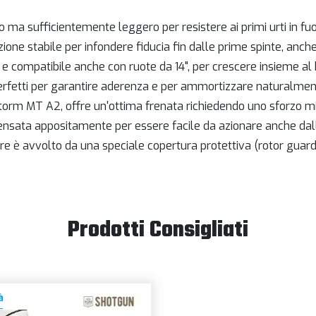
o ma sufficientemente leggero per resistere ai primi urti in fu
ne stabile per infondere fiducia fin dalle prime spinte, anche 
le e compatibile anche con ruote da 14", per crescere insieme a
perfetti per garantire aderenza e per ammortizzare naturalmen
torm MT A2, offre un'ottima frenata richiedendo uno sforzo mini
pensata appositamente per essere facile da azionare anche dal
riore è avvolto da una speciale copertura protettiva (rotor guar
Prodotti Consigliati
à