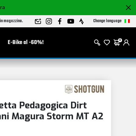
ora
Change language
 in magazzino.
E-Bike al -60%!
0
etta Pedagogica Dirt
Anni Magura Storm MT A2