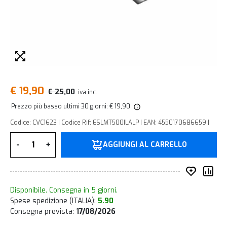
€ 19,90
€ 25,00
iva inc.
Prezzo più basso ultimi 30 giorni: € 19,90
Codice: CVC1623 | Codice Rif: ESLMT500ILALP | EAN: 4550170686659 |
Quantità
-
+
AGGIUNGI AL CARRELLO
Inserisc
Co
Disponibile. Consegna in 5 giorni.
Spese spedizione (ITALIA):
5.90
Consegna prevista:
17/08/2026