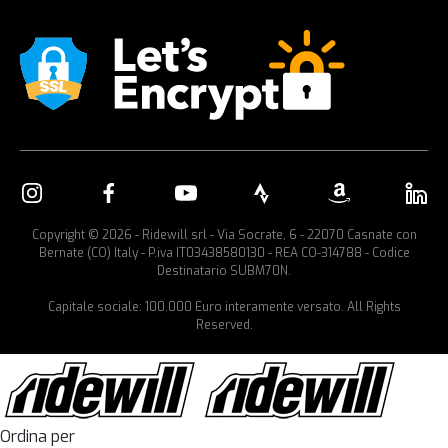
Copyright © 2026 - Ridewill srl - Via Socrate, 6 - 22070 Casnate con
Bernate (CO) Italy - P.iva IT03438580130 - REA CO-314788 - Codice
Destinatario SUBM70N.
Capitale sociale: 100.000 Euro interamente versato. All Rights
Reserved.
Ordina per