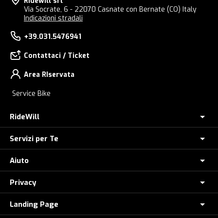
Ridewill srl
Via Socrate, 6 - 22070 Casnate con Bernate (CO) Italy
Indicazioni stradali
+39.031.5476941
Contattaci / Ticket
Area RIservata
Service Bike
RideWill
Servizi per Te
Chi Siamo
Dove siamo
Aiuto
Assicurazione furto E-Bike
E-Bike Store Como
Controlla il tuo Ordine
Privacy
Come Ordinare
Ridewill Factory Club
Paga a rate con HeyLight
Metodi di Pagamento
Landing Page
Informative privacy
I Nostri Marchi
Polizza Assistenza Stradale