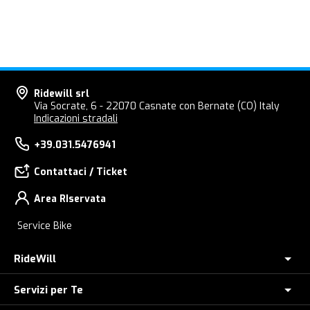
Ridewill srl
Via Socrate, 6 - 22070 Casnate con Bernate (CO) Italy
Indicazioni stradali
+39.031.5476941
Contattaci / Ticket
Area RIservata
Service Bike
RideWill
Servizi per Te
Chi Siamo