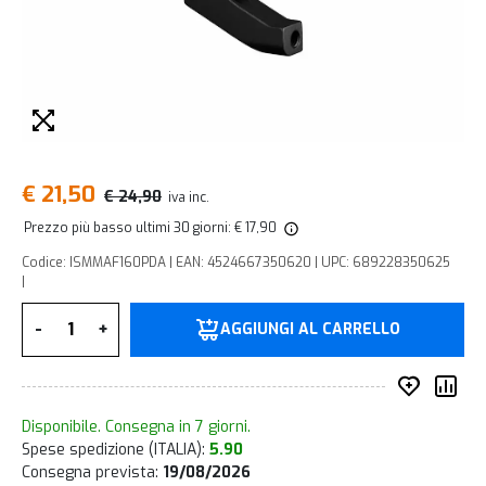
€ 21,50
€ 24,90
iva inc.
Prezzo più basso ultimi 30 giorni: € 17,90
Codice: ISMMAF160PDA | EAN: 4524667350620 | UPC: 689228350625
|
Quantità
-
+
AGGIUNGI AL CARRELLO
Inserisc
Co
Disponibile. Consegna in 7 giorni.
Spese spedizione (ITALIA):
5.90
Consegna prevista:
19/08/2026