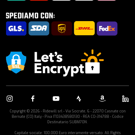
Tour E-Bike Desartica x Ridewill
Portabici per auto
Copyright © 2026 - Ridewill srl - Via Socrate, 6 - 22070 Casnate con
Bernate (CO) Italy - P.iva IT03438580130 - REA CO-314788 - Codice
Destinatario SUBM70N.
Capitale sociale: 100.000 Euro interamente versato. All Rights