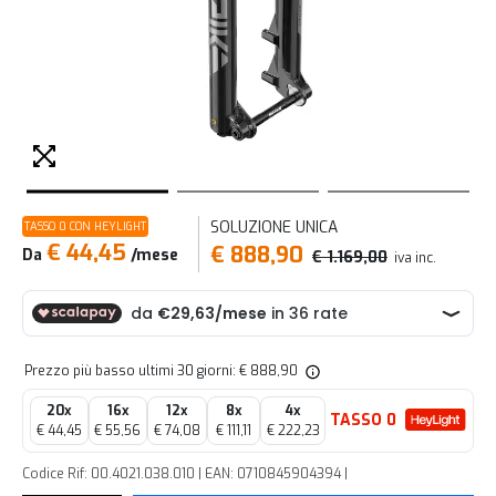
SOLUZIONE UNICA
TASSO 0 CON HEYLIGHT
€ 44,45
€ 888,90
Da
/mese
€ 1.169,00
iva inc.
Prezzo più basso ultimi 30 giorni: € 888,90
20x
16x
12x
8x
4x
TASSO 0
€ 44,45
€ 55,56
€ 74,08
€ 111,11
€ 222,23
Codice Rif: 00.4021.038.010 | EAN: 0710845904394 |