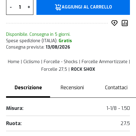
Quantità
-
+
AGGIUNGI AL CARRELLO
Inserisc
Co
Disponibile. Consegna in 5 giorni.
Spese spedizione (ITALIA):
Gratis
Consegna prevista:
13/08/2026
Home
Ciclismo
Forcelle - Shocks
Forcelle Ammortizzate
Forcelle 27,5
ROCK SHOX
Descrizione
Recensioni
Contattaci
Misura:
1-1/8 - 1.50
Ruota:
27.5