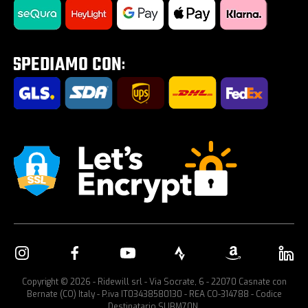
Saldi estivi 2026
Tour E-Bike Desartica x Ridewill
Portabici per auto
Copyright © 2026 - Ridewill srl - Via Socrate, 6 - 22070 Casnate con
Bernate (CO) Italy - P.iva IT03438580130 - REA CO-314788 - Codice
Destinatario SUBM70N.