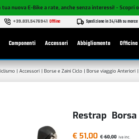
 tua nuova E-Bike a rate, anche senza interessi!
- Scopri 
+39.031.5476941
Offline
Spedizione in 24/48h su merce
le
Componenti
Accessori
Abbigliamento
Officina
iclismo
Accessori
Borse e Zaini Ciclo
Borse viaggio Anteriori
Restrap Borsa 
€ 51,00
€ 60,00
iva inc.