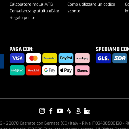
Calcolatore molla MTB
Come utilizzare un codice
C
Consulenza gratuita eBike
sconto
I
Regalo per te
e, 6 - 22070 Casnate con Bernate (CO) Italy - P.iva IT03438580130 -