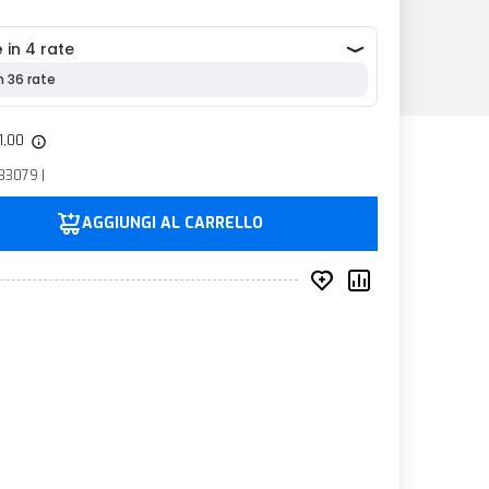
51,00
83079 |
AGGIUNGI AL CARRELLO
Inserisci nei prefer
Compara prod