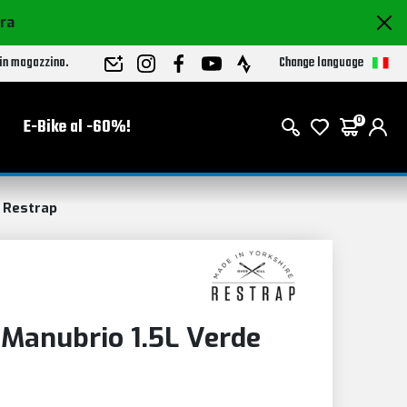
ora
Change language
 in magazzino.
E-Bike al -60%!
0
Restrap
Manubrio 1.5L Verde