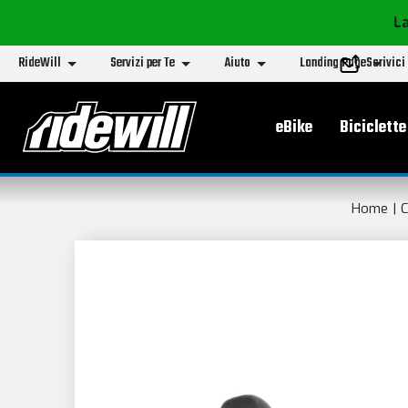
La
RideWill
Servizi per Te
Aiuto
Landing Page
Scrivici
Menu principa
eBike
Biciclette
Home
C