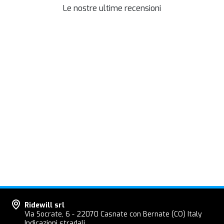
Le nostre ultime recensioni
Ridewill srl
Via Socrate, 6 - 22070 Casnate con Bernate (CO) Italy
Indicazioni stradali