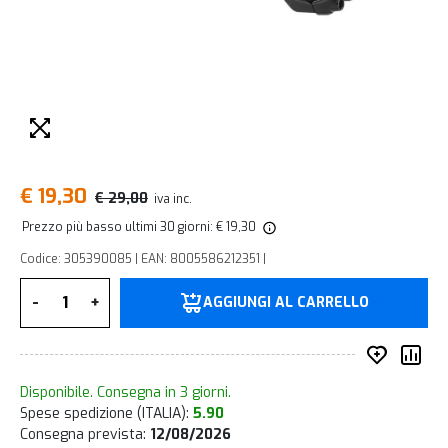
€ 19,30
€ 29,00
iva inc.
Prezzo più basso ultimi 30 giorni: € 19,30
Codice: 305390085 | EAN: 8005586212351 |
Quantità
-
+
AGGIUNGI AL CARRELLO
Inserisc
Co
Disponibile. Consegna in 3 giorni.
Spese spedizione (ITALIA):
5.90
Consegna prevista:
12/08/2026