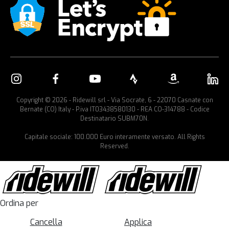
Copyright © 2026 - Ridewill srl - Via Socrate, 6 - 22070 Casnate con
Bernate (CO) Italy - P.iva IT03438580130 - REA CO-314788 - Codice
Destinatario SUBM70N.
Capitale sociale: 100.000 Euro interamente versato. All Rights
Reserved.
Ordina per
Cancella
Applica