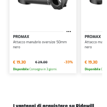
PROMAX
PROMAX
Attacco manubrio oversize 50mm
Attacco manu
nero
nero
€ 19,30
€ 19,30
-33%
€ 29,00
Disponibile
Consegna in 3 giorni.
Disponibile
Cons
I vantaggi di acquistare su Ridewill