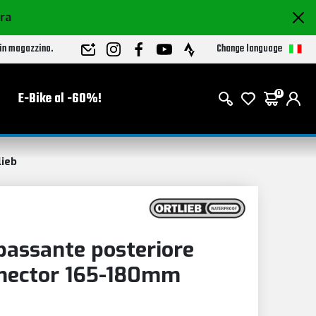
ora
Change language
 in magazzino.
E-Bike al -60%!
0
lieb
passante posteriore
nector 165-180mm