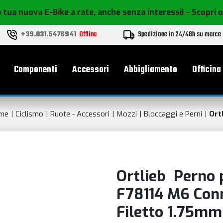
 tua nuova E-Bike a rate, anche senza interessi!
- Scopri 
+39.031.5476941
Offline
Spedizione in 24/48h su merce
le
Componenti
Accessori
Abbigliamento
Officina
me
Ciclismo
Ruote - Accessori
Mozzi
Bloccaggi e Perni
Ort
Ortlieb Perno 
F78114 M6 Con
Filetto 1.75mm