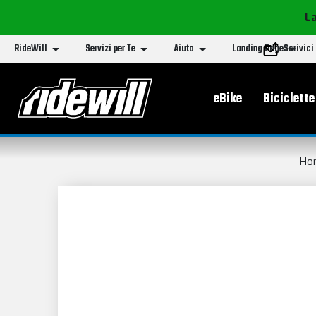
La
RideWill
Servizi per Te
Aiuto
Landing Page
Scrivici
Menu principa
eBike
Biciclette
Ho