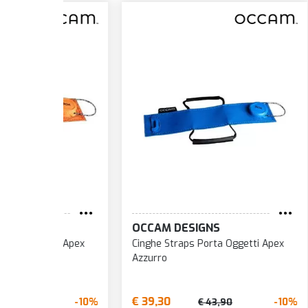
OCCAM DESIGNS
OCCA
ti Apex
Cinghe Straps Porta Oggetti Apex
Cingh
Azzurro
Beige
€ 39,30
€ 39,
-10%
-10%
€ 43,90