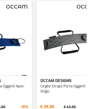
OCCAM DESIGNS
OCCAM 
Apex
Cinghe Straps Porta Oggetti Apex
Cinghe St
Grigio
Nero
€ 39,30
€ 39,30
-10%
-10%
€ 43,90