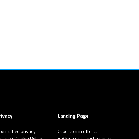
rivacy
Landing Page
formative privacy
Copertoni in offerta
ivacy e Cookie Policy
E-Bike a rate, anche senza