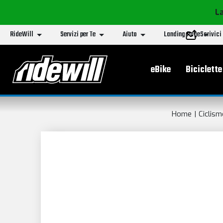
La
RideWill
Servizi per Te
Aiuto
Landing Page
Scrivici
Menu principa
eBike
Biciclette
Home
Ciclism