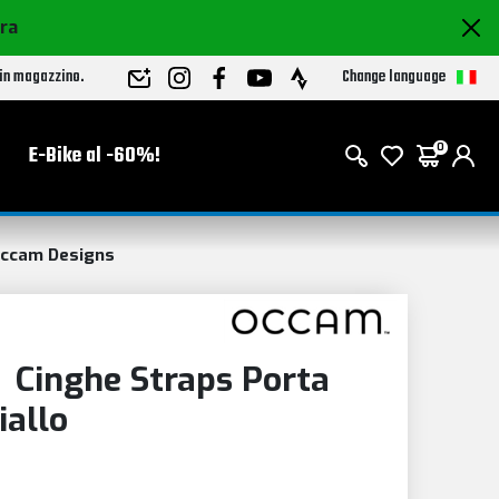
ora
Change language
 in magazzino.
E-Bike al -60%!
0
ccam Designs
 Cinghe Straps Porta
iallo