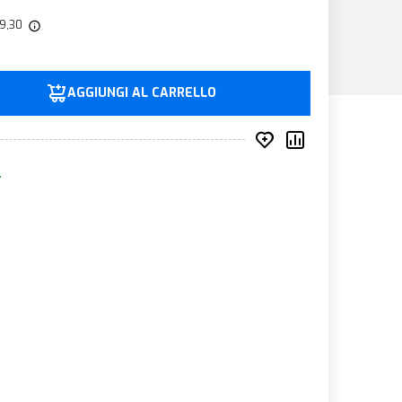
39,30
AGGIUNGI AL CARRELLO
Inserisci nei prefer
Compara prod
.