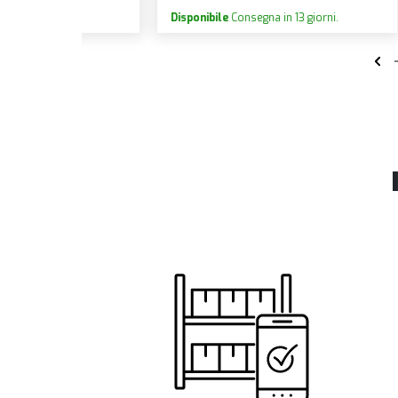
ni.
Disponibile
Consegna in 13 giorni.
Dispon