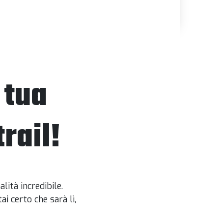
 tua
rail!
ità incredibile.
i certo che sarà lì,