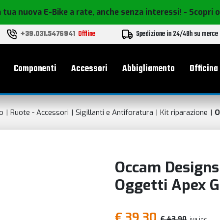
 tua nuova E-Bike a rate, anche senza interessi!
- Scopri 
+39.031.5476941
Offline
Spedizione in 24/48h su merce
le
Componenti
Accessori
Abbigliamento
Officina
o
Ruote - Accessori
Sigillanti e Antiforatura
Kit riparazione
O
Occam Designs
Oggetti Apex G
€ 39,30
€ 43,90
iva inc.