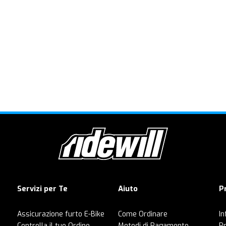
Servizi per Te
Aiuto
P
Assicurazione furto E-Bike
Come Ordinare
In
Controlla il tuo Ordine
Metodi di Pagamento
Pr