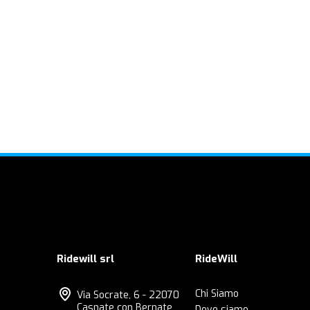
Ridewill srl
RideWill
Chi Siamo
Via Socrate, 6 - 22070
Casnate con Bernate
Dove siamo