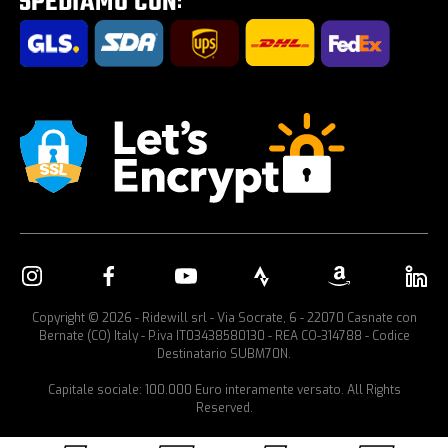
Portabici per auto
Copyright © 2026 - Ridewill srl - Via Socrate, 6 - 22070 Casnate con
Bernate (CO) Italy - P.iva IT03438580130 - REA CO-314788 - Codice
Destinatario SUBM70N.
Capitale sociale: 100.000 Euro interamente versato. All Rights
Reserved.