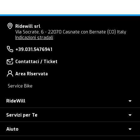
Ridewill srl
Via Socrate, 6 - 22070 Casnate con Bernate (CO) Italy
Indicazioni stradali
+39.031.5476941
Contattaci / Ticket
Area RIservata
Service Bike
RideWill
Servizi per Te
Chi Siamo
Dove siamo
Aiuto
Assicurazione furto E-Bike
E-Bike Store Como