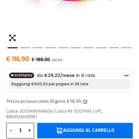
€ 116,90
€ 188,00
iva inc.
Prezzo più basso ultimi 30 giorni: € 116,90
Codice: 0OO9496949606 | Codice Rif: 0OO9496 | UPC:
888392665898 |
Quantità
-
+
AGGIUNGI AL CARRELLO