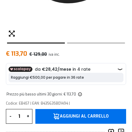
€ 113,70
€ 129,00
iva inc.
Prezzo più basso ultimi 30 giorni: € 113,70
Codice: EB457 | EAN: 8435635801494 |
Quantità
-
+
AGGIUNGI AL CARRELLO
Inserisc
Co