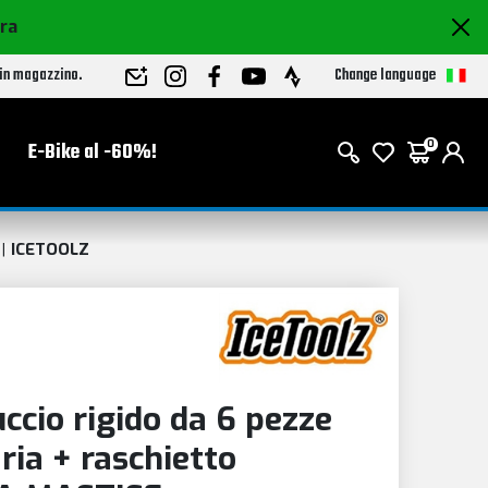
ora
Change language
 in magazzino.
E-Bike al -60%!
0
ICETOOLZ
cio rigido da 6 pezze
ria + raschietto