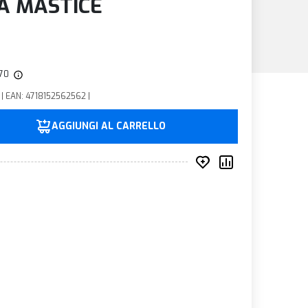
ZA MASTICE
,70
 | EAN: 4718152562562 |
AGGIUNGI AL CARRELLO
Inserisci nei prefer
Compara prod