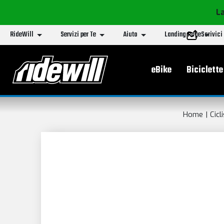
La
RideWill
Servizi per Te
Aiuto
Landing Page
Scrivici
Menu principa
eBike
Biciclette
Home
Cicl