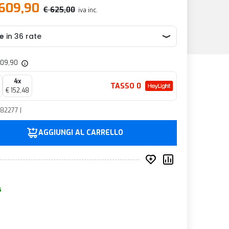
 609,90
€ 625,00
iva inc.
 609,90
4x
TASSO 0
€ 152,48
82277 |
AGGIUNGI AL CARRELLO
Inserisci nei prefer
Compara prod
s