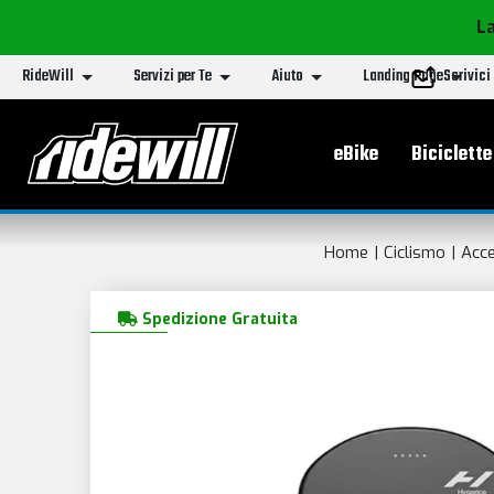
La
RideWill
Servizi per Te
Aiuto
Landing Page
Scrivici
Menu principa
eBike
Biciclette
Home
Ciclismo
Acce
Spedizione Gratuita