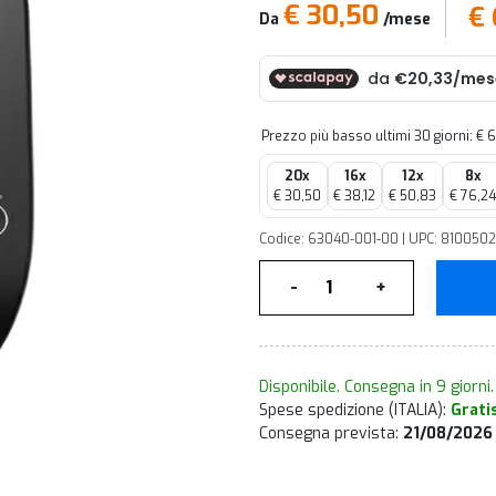
€ 30,50
€
Da
/mese
Prezzo più basso ultimi 30 giorni: €
20x
16x
12x
8x
€ 30,50
€ 38,12
€ 50,83
€ 76,24
Codice: 63040-001-00 | UPC: 8100502
Quantità
-
+
Disponibile. Consegna in 9 giorni.
Spese spedizione (ITALIA):
Grati
Consegna prevista:
21/08/2026