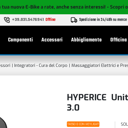
 tua nuova E-Bike a rate, anche senza interessi!
- Scopri 
+39.031.5476941
Offline
Spedizione in 24/48h su merce
le
Componenti
Accessori
Abbigliamento
Officina
ssori
Integratori - Cura del Corpo
Massaggiatori Elettrici e Pre
HYPERICE Unità
3.0
SOL
TASSO 0 CON HEYLIGHT