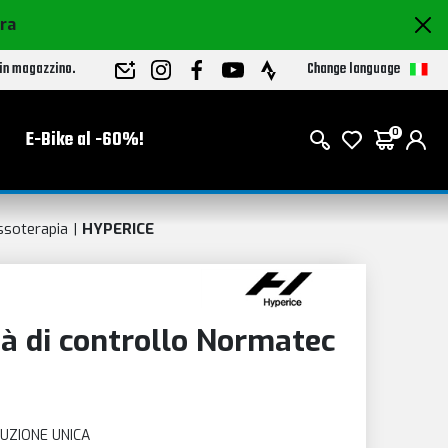
ora
Change language
 in magazzino.
E-Bike al -60%!
0
ssoterapia
HYPERICE
 di controllo Normatec
UZIONE UNICA