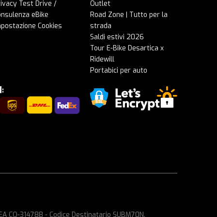
ivacy Test Drive /
Outlet
onsulenza eBike
Road Zone | Tutto per la
mpostazione Cookies
strada
Saldi estivi 2026
Tour E-Bike Desartica x
Ridewill
Portabici per auto
 REA CO-314788 - Codice Destinatario SUBM70N.