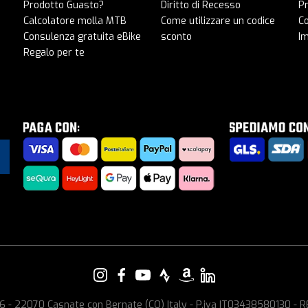
Prodotto Guasto?
Diritto di Recesso
Pr
Calcolatore molla MTB
Come utilizzare un codice
C
Consulenza gratuita eBike
sconto
I
Regalo per te
e, 6 - 22070 Casnate con Bernate (CO) Italy - P.iva IT03438580130 -