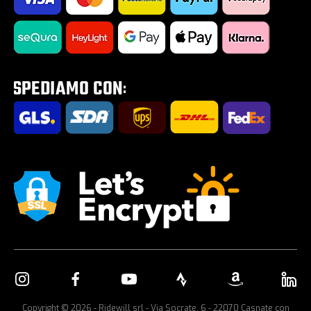
Impostazione Cookies
Road Zone | Tutto per la strada
Saldi estivi 2026
Tour E-Bike Desartica x Ridewill
Portabici per auto
Copyright © 2026 - Ridewill srl - Via Socrate, 6 - 22070 Casnate con