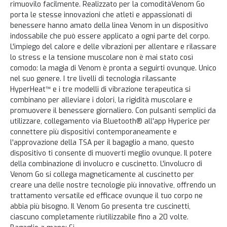
rimuovilo facilmente. Realizzato per la comoditàVenom Go
porta le stesse innovazioni che atleti e appassionati di
benessere hanno amato della linea Venom in un dispositivo
indossabile che può essere applicato a ogni parte del corpo.
L'impiego del calore e delle vibrazioni per allentare e rilassare
lo stress e la tensione muscolare non è mai stato così
comodo: la magia di Venom è pronta a seguirti ovunque. Unico
nel suo genere. I tre livelli di tecnologia rilassante
HyperHeat™ e i tre modelli di vibrazione terapeutica si
combinano per alleviare i dolori, la rigidità muscolare e
promuovere il benessere giornaliero. Con pulsanti semplici da
utilizzare, collegamento via Bluetooth® all'app Hyperice per
connettere più dispositivi contemporaneamente e
l'approvazione della TSA per il bagaglio a mano, questo
dispositivo ti consente di muoverti meglio ovunque. Il potere
della combinazione di involucro e cuscinetto. L'involucro di
Venom Go si collega magneticamente al cuscinetto per
creare una delle nostre tecnologie più innovative, offrendo un
trattamento versatile ed efficace ovunque il tuo corpo ne
abbia più bisogno. Il Venom Go presenta tre cuscinetti,
ciascuno completamente riutilizzabile fino a 20 volte.