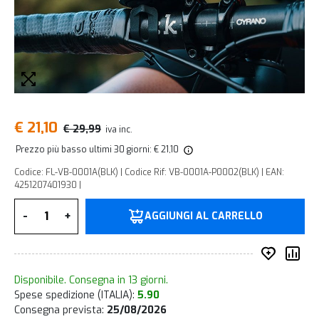
€ 21,10
€ 29,99
iva inc.
Prezzo più basso ultimi 30 giorni: € 21,10
Codice: FL-VB-0001A(BLK) | Codice Rif: VB-0001A-P0002(BLK) | EAN:
4251207401930 |
Quantità
-
+
AGGIUNGI AL CARRELLO
Inserisc
Co
Disponibile. Consegna in 13 giorni.
Spese spedizione (ITALIA):
5.90
Consegna prevista:
25/08/2026