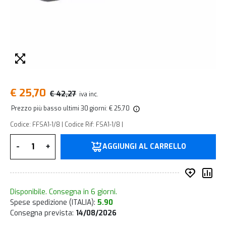
€ 25,70
€ 42,27
iva inc.
Prezzo più basso ultimi 30 giorni: € 25,70
Codice: FFSA1-1/8 | Codice Rif: FSA1-1/8 |
Quantità
-
+
AGGIUNGI AL CARRELLO
Inserisc
Co
Disponibile. Consegna in 6 giorni.
Spese spedizione (ITALIA):
5.90
Consegna prevista:
14/08/2026