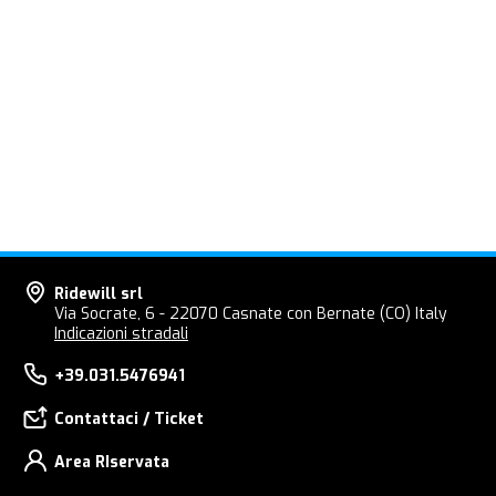
Ridewill srl
Via Socrate, 6 - 22070 Casnate con Bernate (CO) Italy
Indicazioni stradali
+39.031.5476941
Contattaci / Ticket
Area RIservata