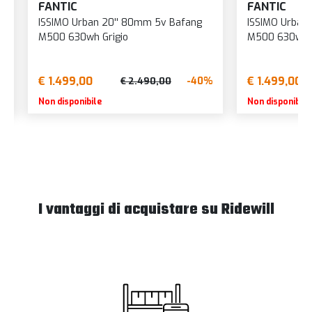
FANTIC
FANTIC
ISSIMO Urban 20'' 80mm 5v Bafang
ISSIMO Urban
M500 630wh Grigio
M500 630wh 
€ 1.499,00
€ 1.499,00
%
-40%
€ 2.490,00
Non disponibile
Non disponibile
I vantaggi di acquistare su Ridewill