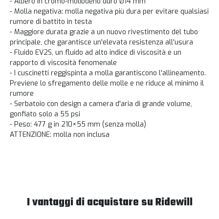
- Albero in cromo-molibdeno duro Ø14 mm
- Molla negativa: molla negativa più dura per evitare qualsiasi
rumore di battito in testa
- Maggiore durata grazie a un nuovo rivestimento del tubo
principale, che garantisce un'elevata resistenza all'usura
- Fluido EV2S, un fluido ad alto indice di viscosità e un
rapporto di viscosità fenomenale
- I cuscinetti reggispinta a molla garantiscono l'allineamento.
Previene lo sfregamento delle molle e ne riduce al minimo il
rumore
- Serbatoio con design a camera d'aria di grande volume,
gonfiato solo a 55 psi
- Peso: 477 g in 210×55 mm (senza molla)
ATTENZIONE: molla non inclusa
I vantaggi di acquistare su Ridewill