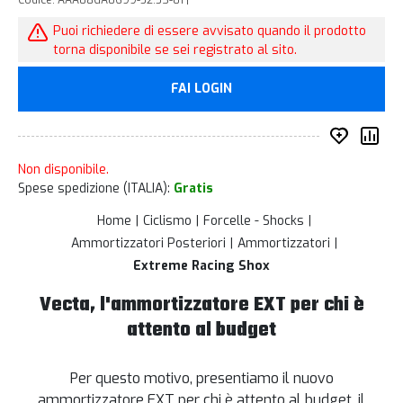
Codice: AAA08GA0699-52.5S-01 |
Puoi richiedere di essere avvisato quando il prodotto
torna disponibile se sei registrato al sito.
FAI LOGIN
Inserisc
Co
Non disponibile.
Spese spedizione (ITALIA):
Gratis
Home
Ciclismo
Forcelle - Shocks
Ammortizzatori Posteriori
Ammortizzatori
Extreme Racing Shox
Vecta, l'ammortizzatore EXT per chi è
attento al budget
Per questo motivo, presentiamo il nuovo
ammortizzatore EXT per chi è attento al budget, il