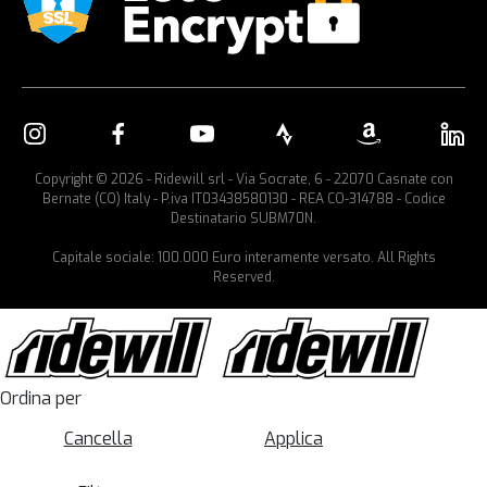
Copyright © 2026 - Ridewill srl - Via Socrate, 6 - 22070 Casnate con
Bernate (CO) Italy - P.iva IT03438580130 - REA CO-314788 - Codice
Destinatario SUBM70N.
Capitale sociale: 100.000 Euro interamente versato. All Rights
Reserved.
Ordina per
Cancella
Applica