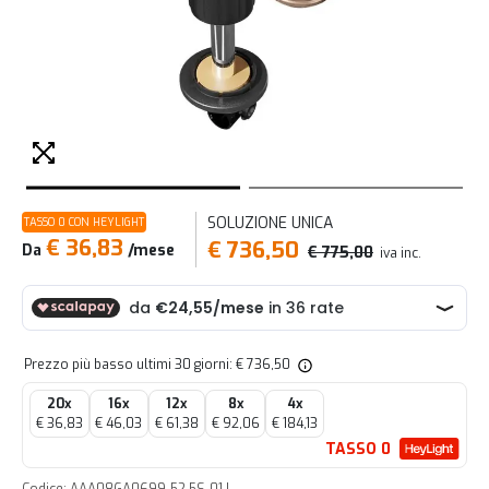
SOLUZIONE UNICA
TASSO 0 CON HEYLIGHT
€ 36,83
€ 736,50
Da
/mese
€ 775,00
iva inc.
Prezzo più basso ultimi 30 giorni: € 736,50
20x
16x
12x
8x
4x
€ 36,83
€ 46,03
€ 61,38
€ 92,06
€ 184,13
TASSO 0