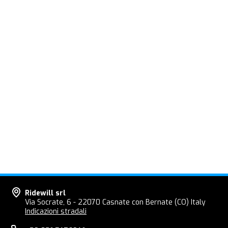
Ridewill srl
Via Socrate, 6 - 22070 Casnate con Bernate (CO) Italy
Indicazioni stradali