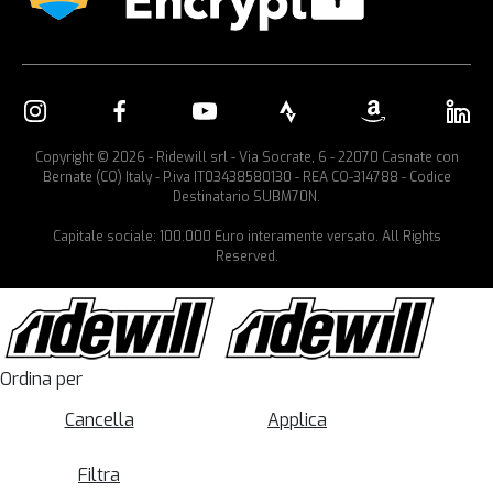
Copyright © 2026 - Ridewill srl - Via Socrate, 6 - 22070 Casnate con
Bernate (CO) Italy - P.iva IT03438580130 - REA CO-314788 - Codice
Destinatario SUBM70N.
Capitale sociale: 100.000 Euro interamente versato. All Rights
Reserved.
Ordina per
Cancella
Applica
Filtra