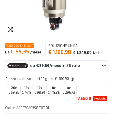
SOLUZIONE UNICA
TASSO 0 CON HEYLIGHT
€ 59,35
€ 1.186,90
Da
/mese
€ 1.249,00
iva inc.
Prezzo più basso ultimi 30 giorni: € 1.186,90
20x
16x
12x
8x
4x
€ 59,35
€ 74,18
€ 98,91
€ 148,36
€ 296,73
TASSO 0
Codice: AAA07GA0598-70T-01 |