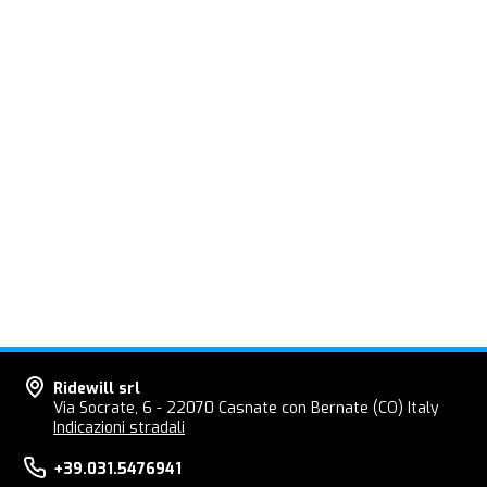
Ridewill srl
Via Socrate, 6 - 22070 Casnate con Bernate (CO) Italy
Indicazioni stradali
+39.031.5476941